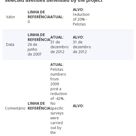
selected avenues benefitted by the project
reduction
Valor
of 20% -
0
Pelotas
31 de
31 de
Data
26 de
dezembro
dezembro
junho
de 2012
de 2012
de 2007
Pelotas
numbers
from
2009
post a
reduction
of -42%.
No
Comentário
specific
surveys
were
carried
out by
the