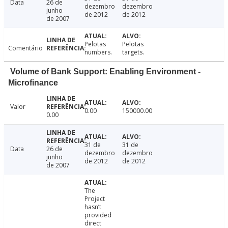
Data
26 de
dezembro
dezembro
junho
de 2012
de 2012
de 2007
Pelotas
Pelotas
Comentário
numbers.
targets.
Volume of Bank Support: Enabling Environment -
Microfinance
Valor
0.00
150000.00
0.00
31 de
31 de
Data
26 de
dezembro
dezembro
junho
de 2012
de 2012
de 2007
The
Project
hasn’t
provided
direct