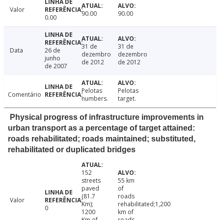
Valor
90.00
90.00
0.00
31 de
31 de
Data
26 de
dezembro
dezembro
junho
de 2012
de 2012
de 2007
Pelotas
Pelotas
Comentário
numbers.
target.
Physical progress of infrastructure improvements in
urban transport as a percentage of target attained:
roads rehabilitated; roads maintained; substituted,
rehabilitated or duplicated bridges
152
streets
55 km
paved
of
(81.7
roads
Valor
Km);
rehabilitated;1,200
0
1200
km of
Km of
roads