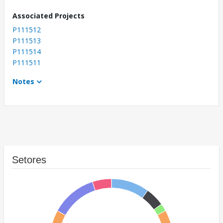
Associated Projects
P111512
P111513
P111514
P111511
Notes
Setores