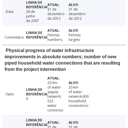
31 de
31 de
Data
26 de
dezembro
dezembro
junho
de 2012
de 2012
de 2007
Pelotas
Pelotas
Comentário
numbers.
targets
Physical progress of water infrastructure
improvements in absolute numbers; number of new
piped household water connections that are resulting
from the project intervention
20 Km
of water
20 km
supply
of water
Valor
network;
network;600
0
522
household
water
connections
connectio
31 de
31 de