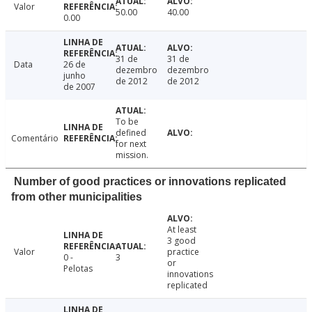
Valor
50.00
40.00
0.00
31 de
31 de
Data
26 de
dezembro
dezembro
junho
de 2012
de 2012
de 2007
To be
defined
Comentário
for next
mission.
Number of good practices or innovations replicated
from other municipalities
At least
3 good
Valor
practice
0 -
3
or
Pelotas
innovations
replicated