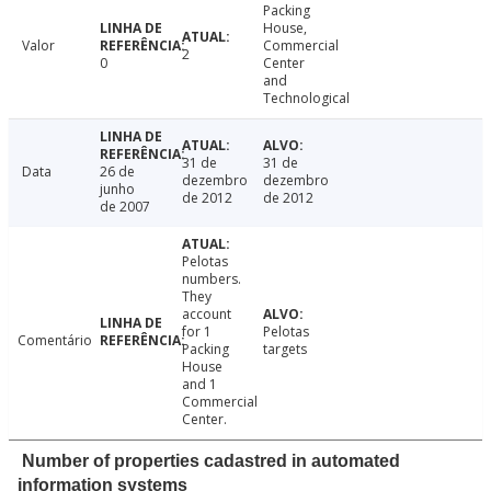
Packing
House,
Valor
Commercial
2
0
Center
and
Technological
31 de
31 de
Data
26 de
dezembro
dezembro
junho
de 2012
de 2012
de 2007
Pelotas
numbers.
They
account
for 1
Pelotas
Comentário
Packing
targets
House
and 1
Commercial
Center.
Number of properties cadastred in automated
information systems