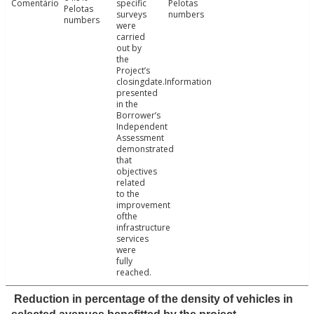
Comentário
specific
Pelotas
Pelotas
surveys
numbers
numbers
were
carried
out by
the
Project’s
closingdate.Information
presented
in the
Borrower’s
Independent
Assessment
demonstrated
that
objectives
related
to the
improvement
ofthe
infrastructure
services
were
fully
reached.
Reduction in percentage of the density of vehicles in