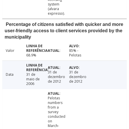
system
(alvara
expresso).
Percentage of citizens satisfied with quicker and more
user-friendly access to client services provided by the
municipality
Valor
85% -
68.9%
Pelotas
31 de
31 de
Data
31 de
dezembro
dezembro
maio de
de 2012
de 2012
2006
Pelotas
numbers
from a
survey
conducted
on
March-