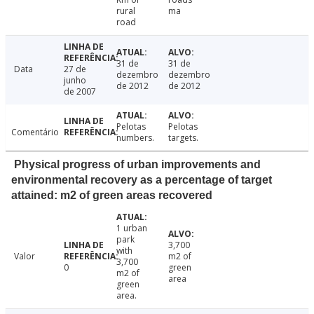
rural
ma
road
31 de
31 de
Data
27 de
dezembro
dezembro
junho
de 2012
de 2012
de 2007
Pelotas
Pelotas
Comentário
numbers.
targets.
Physical progress of urban improvements and
environmental recovery as a percentage of target
attained: m2 of green areas recovered
1 urban
park
3,700
with
Valor
m2 of
3,700
0
green
m2 of
area
green
area.