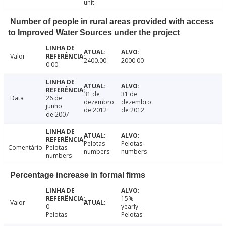
unit.
Number of people in rural areas provided with access
to Improved Water Sources under the project
Valor
2400.00
2000.00
0.00
31 de
31 de
Data
26 de
dezembro
dezembro
junho
de 2012
de 2012
de 2007
Pelotas
Pelotas
Comentário
Pelotas
numbers.
numbers
numbers
Percentage increase in formal firms
15%
Valor
0 -
yearly -
Pelotas
Pelotas