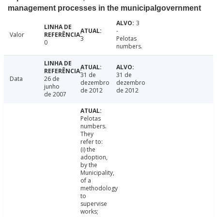
management processes in the municipalgovernment
3
-
Valor
3
Pelotas
0
numbers.
31 de
31 de
Data
26 de
dezembro
dezembro
junho
de 2012
de 2012
de 2007
Pelotas
numbers.
They
refer to:
(i) the
adoption,
by the
Municipality,
of a
methodology
to
supervise
works;