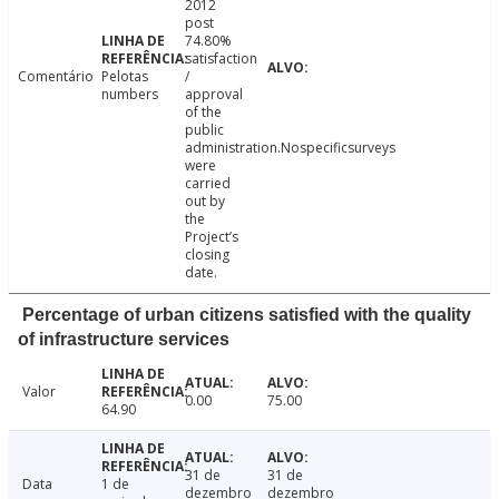
2012
post
74.80%
satisfaction
Comentário
Pelotas
/
numbers
approval
of the
public
administration.Nospecificsurveys
were
carried
out by
the
Project’s
closing
date.
Percentage of urban citizens satisfied with the quality
of infrastructure services
Valor
0.00
75.00
64.90
31 de
31 de
Data
1 de
dezembro
dezembro