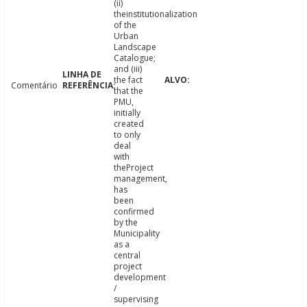
(ii)
theinstitutionalization
of the
Urban
Landscape
Catalogue;
and (iii)
the fact
Comentário
that the
PMU,
initially
created
to only
deal
with
theProject
management,
has
been
confirmed
by the
Municipality
as a
central
project
development
/
supervising