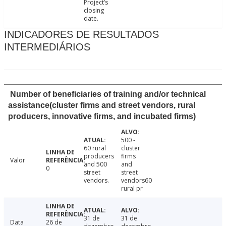
Project’s
closing
date.
INDICADORES DE RESULTADOS
INTERMEDIÁRIOS
Number of beneficiaries of training and/or technical
assistance(cluster firms and street vendors, rural
producers, innovative firms, and incubated firms)
500 -
60 rural
cluster
producers
firms
Valor
and 500
and
0
street
street
vendors.
vendors60
rural pr
31 de
31 de
Data
26 de