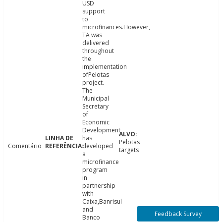
USD
support
to
microfinances.However,
TA was
delivered
throughout
the
implementation
ofPelotas
project.
The
Municipal
Secretary
of
Economic
Development
has
Pelotas
Comentário
developed
targets
a
microfinance
program
in
partnership
with
Caixa,Banrisul
and
Feedback Survey
Banco