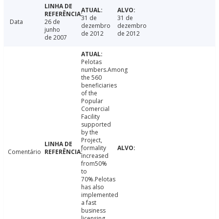
31 de
31 de
Data
26 de
dezembro
dezembro
junho
de 2012
de 2012
de 2007
Pelotas
numbers.Among
the 560
beneficiaries
of the
Popular
Comercial
Facility
supported
by the
Project,
formality
Comentário
increased
from50%
to
70%.Pelotas
has also
implemented
a fast
business
licensing