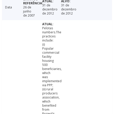
31 de
31 de
Data
26 de
dezembro
dezembro
junho
de 2012
de 2012
de 2007
Pelotas
numbers.The
practices
include:
(i)
Popular
commercial
facility
housing
500
beneficiaries,
which
was
implemented
via PPP;
(ii) rural
producers
association,
which
benefited
from
Project’s