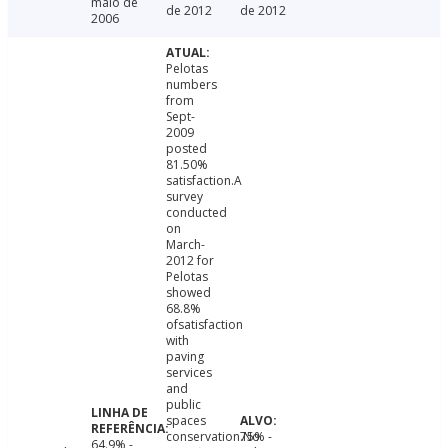
maio de
de 2012
de 2012
2006
Pelotas
numbers
from
Sept-
2009
posted
81.50%
satisfaction.A
survey
conducted
on
March-
2012 for
Pelotas
showed
68.8%
ofsatisfaction
with
paving
services
and
public
spaces
conservation.No
75% -
64.9% -