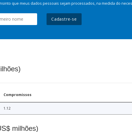
nsinto que meus dados pessoais sejam processados, na medida do necessá
Cadastre-se
ilhões)
Compromissos
1.12
(US$ milhões)