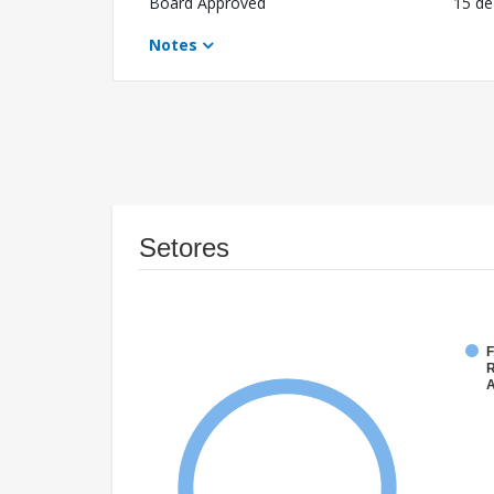
Board Approved
15 de
Notes
Setores
F
R
A