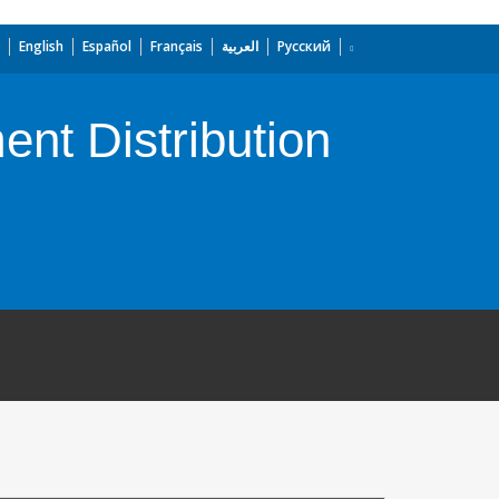
English
Español
Français
العربية
Русский
nt Distribution