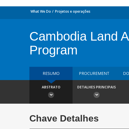
What We Do
Projetos e operações
Cambodia Land Ad
Program
RESUMO
PROCUREMENT
DO
ABSTRATO
DETALHES PRINCIPAIS
Chave Detalhes