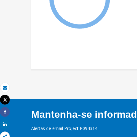
Email
Tweet
Imprimir
Mantenha-se informado
Share
Share
Alertas de email Project P094314