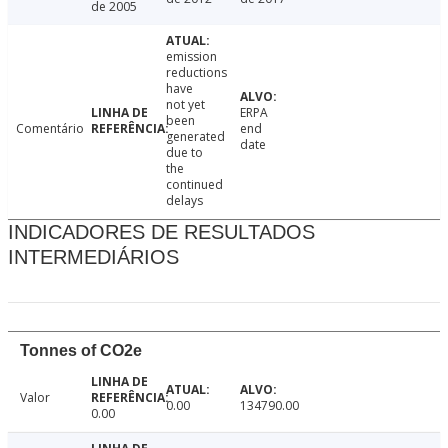
de 2005
emission
reductions
have
not yet
ERPA
been
Comentário
end
generated
date
due to
the
continued
delays
INDICADORES DE RESULTADOS
INTERMEDIÁRIOS
Tonnes of CO2e
Valor
0.00
134790.00
0.00