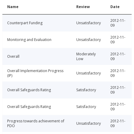
Name
Review
Date
2012-11-
Counterpart Funding
Unsatisfactory
09
2012-11-
Monitoring and Evaluation
Unsatisfactory
09
Moderately
2012-11-
Overall
Low
09
Overall Implementation Progress
2012-11-
Unsatisfactory
(IP)
09
2012-11-
Overall Safeguards Rating
Satisfactory
09
2012-11-
Overall Safeguards Rating
Satisfactory
09
Progress towards achievement of
2012-11-
Unsatisfactory
PDO
09