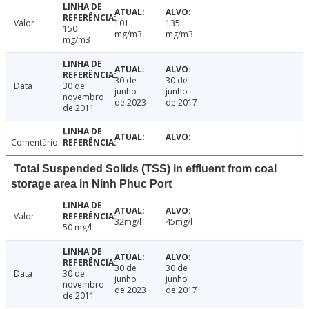
Valor
101
135
150
mg/m3
mg/m3
mg/m3
30 de
30 de
Data
30 de
junho
junho
novembro
de 2023
de 2017
de 2011
Comentário
Total Suspended Solids (TSS) in effluent from coal
storage area in Ninh Phuc Port
Valor
32mg/l
45mg/l
50 mg/l
30 de
30 de
Data
30 de
junho
junho
novembro
de 2023
de 2017
de 2011