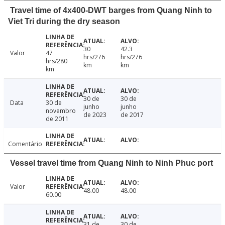
Travel time of 4x400-DWT barges from Quang Ninh to
Viet Tri during the dry season
30
42.3
Valor
47
hrs/276
hrs/276
hrs/280
km
km
km
30 de
30 de
Data
30 de
junho
junho
novembro
de 2023
de 2017
de 2011
Comentário
Vessel travel time from Quang Ninh to Ninh Phuc port
Valor
48.00
48.00
60.00
31 de
30 de