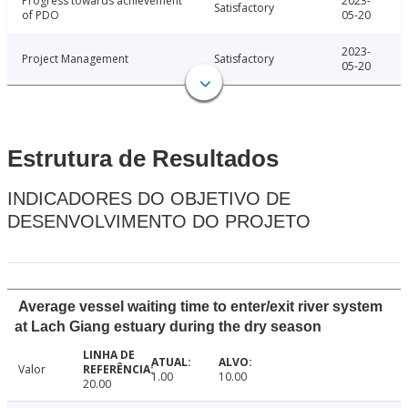
Progress towards achievement
2023-
Satisfactory
of PDO
05-20
2023-
Project Management
Satisfactory
05-20
Estrutura de Resultados
INDICADORES DO OBJETIVO DE
DESENVOLVIMENTO DO PROJETO
Average vessel waiting time to enter/exit river system
at Lach Giang estuary during the dry season
Valor
1.00
10.00
20.00