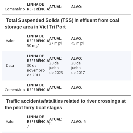
Comentário
Total Suspended Solids (TSS) in effluent from coal
storage area in Viet Tri Port
Valor
37 mg/l
45 mg/l
50 mg/l
30 de
30 de
Data
30 de
junho
junho
novembro
de 2023
de 2017
de 2011
Comentário
Traffic accidents/fatalities related to river crossings at
the pilot ferry boat stages
Valor
6
0
7