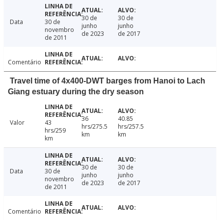
30 de
30 de
Data
30 de
junho
junho
novembro
de 2023
de 2017
de 2011
Comentário
Travel time of 4x400-DWT barges from Hanoi to Lach
Giang estuary during the dry season
36
40.85
Valor
43
hrs/275.5
hrs/257.5
hrs/259
km
km
km
30 de
30 de
Data
30 de
junho
junho
novembro
de 2023
de 2017
de 2011
Comentário