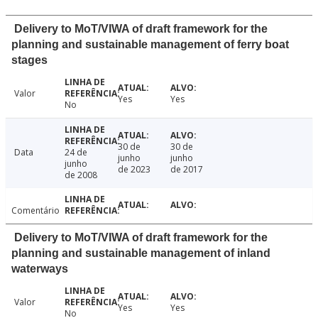
Delivery to MoT/VIWA of draft framework for the
planning and sustainable management of ferry boat
stages
Valor
Yes
Yes
No
30 de
30 de
Data
24 de
junho
junho
junho
de 2023
de 2017
de 2008
Comentário
Delivery to MoT/VIWA of draft framework for the
planning and sustainable management of inland
waterways
Valor
Yes
Yes
No