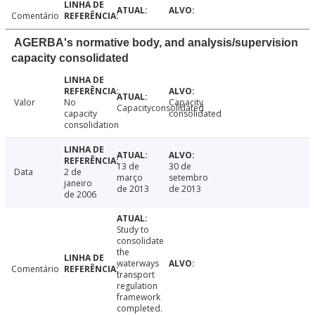
Comentário
AGERBA's normative body, and analysis/supervision
capacity consolidated
Valor
No
Capacity
Capacityconsolidated
capacity
consolidated
consolidation
13 de
30 de
Data
2 de
março
setembro
janeiro
de 2013
de 2013
de 2006
Study to
consolidate
the
waterways
Comentário
transport
regulation
framework
completed.