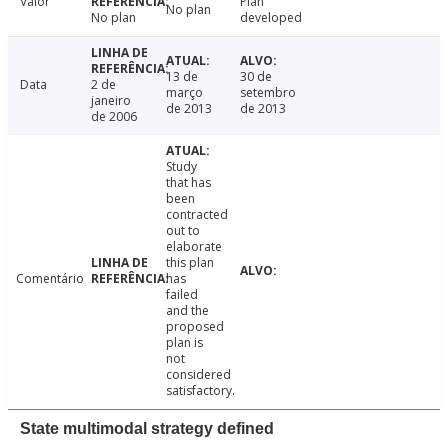
Valor
Plan
No plan
No plan
developed
13 de
30 de
Data
2 de
março
setembro
janeiro
de 2013
de 2013
de 2006
Study
that has
been
contracted
out to
elaborate
this plan
Comentário
has
failed
and the
proposed
plan is
not
considered
satisfactory.
State multimodal strategy defined