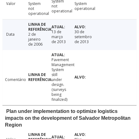
System
Valor
System
System
not
not
operational
operational
operational
13 de
30 de
Data
2 de
março
setembro
janeiro
de 2013
de 2013
de 2006
Pavement
Management
System
still
Comentário
under
design.
(surveys
being
finalized)
Plan under implementation to optimize logistics
impacts on the development of Salvador Metropolitan
Region