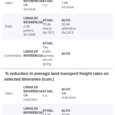
Valor
12%
0%
n.a.
increase
increase
13 de
30 de
Data
2 de
março
setembro
janeiro
de 2013
de 2013
de 2006
The
traffic
Comentário
surveys
are on-
going.
% reduction in average land transport freight rates on
selected itineraries (cum.)
Valor
6%
0%
n.a.
reduction
reduction
13 de
30 de