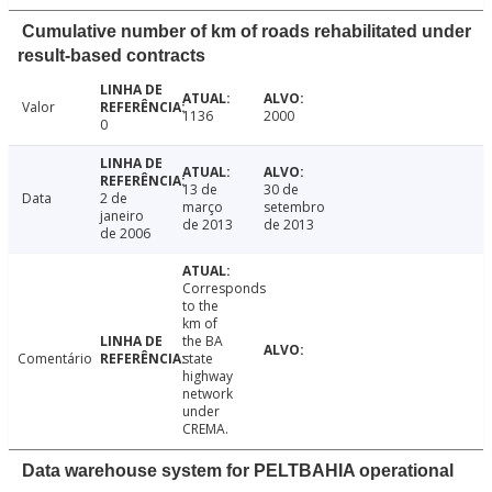
Cumulative number of km of roads rehabilitated under
result-based contracts
Valor
1136
2000
0
13 de
30 de
Data
2 de
março
setembro
janeiro
de 2013
de 2013
de 2006
Corresponds
to the
km of
the BA
Comentário
state
highway
network
under
CREMA.
Data warehouse system for PELTBAHIA operational