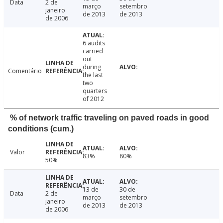
Data
2 de
março
setembro
janeiro
de 2013
de 2013
de 2006
6 audits
carried
out
during
Comentário
the last
two
quarters
of 2012
% of network traffic traveling on paved roads in good
conditions (cum.)
Valor
83%
80%
50%
13 de
30 de
Data
2 de
março
setembro
janeiro
de 2013
de 2013
de 2006