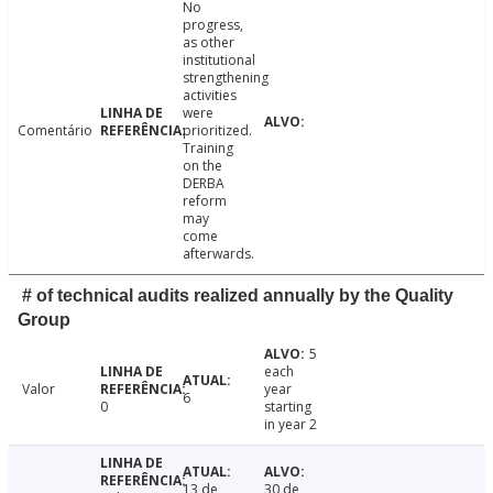
No
progress,
as other
institutional
strengthening
activities
were
Comentário
prioritized.
Training
on the
DERBA
reform
may
come
afterwards.
# of technical audits realized annually by the Quality
Group
5
each
Valor
year
6
0
starting
in year 2
13 de
30 de