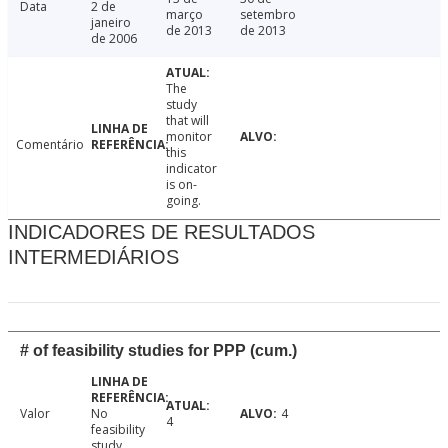
Data
2 de
março
setembro
janeiro
de 2013
de 2013
de 2006
The
study
that will
monitor
Comentário
this
indicator
is on-
going.
INDICADORES DE RESULTADOS
INTERMEDIÁRIOS
# of feasibility studies for PPP (cum.)
Valor
No
4
4
feasibility
study