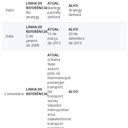
Startegy
Valor
Strategy
No
partially
defined
strategy
defined
13 de
30 de
Data
2 de
março
setembro
janeiro
de 2013
de 2013
de 2006
(i) Bahia
State
airport
plan, (ii)
intermunicipal
passenger
transport,
(iii)
Comentário
transport
survey
Salvador
metropolitan
area,
(iv)waterborne
transport