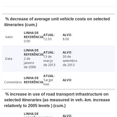
% decrease of average unit vehicle costs on selected
itineraries (cum.)
Valor
12.50
8.00
0.00
13 de
30 de
Data
2 de
março
setembro
janeiro
de 2013
de 2013
de 2006
Target
Comentário
met.
% increase in use of road transport infrastructure on
selected itineraries (as measured in veh.-km. increase
relatively to 2005 levels ) (cum.)