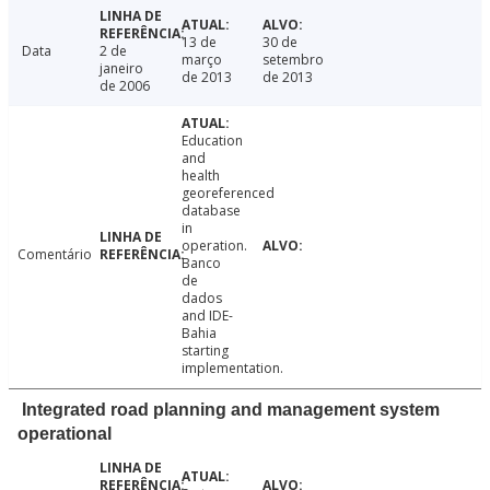
13 de
30 de
Data
2 de
março
setembro
janeiro
de 2013
de 2013
de 2006
Education
and
health
georeferenced
database
in
operation.
Comentário
Banco
de
dados
and IDE-
Bahia
starting
implementation.
Integrated road planning and management system
operational