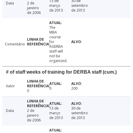
13 de
30 de
Data
2 de
março
setembro
janeiro
de 2013
de 2013
de 2006
The
MBA
course
for
Comentário
AGERBA
staff will
not be
organized.
# of staff weeks of training for DERBA staff (cum.)
Valor
0
200
0
13 de
30 de
Data
2 de
março
setembro
janeiro
de 2013
de 2013
de 2006