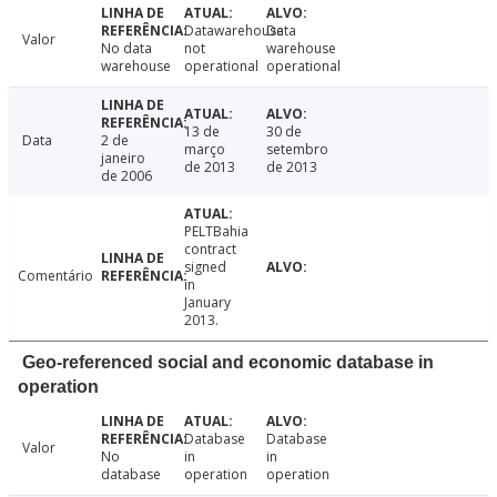
Datawarehouse
Data
Valor
No data
not
warehouse
warehouse
operational
operational
13 de
30 de
Data
2 de
março
setembro
janeiro
de 2013
de 2013
de 2006
PELTBahia
contract
signed
Comentário
in
January
2013.
Geo-referenced social and economic database in
operation
Database
Database
Valor
No
in
in
database
operation
operation