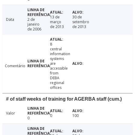
13 de
30 de
Data
2 de
março
setembro
janeiro
de 2013
de 2013
de 2006
8
central
information
systems
are
Comentário
accessible
from
DEBA
regional
offices
# of staff weeks of training for AGERBA staff (cum.)
Valor
0
100
0