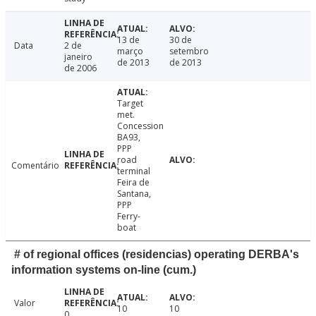
13 de
30 de
Data
2 de
março
setembro
janeiro
de 2013
de 2013
de 2006
Target
met.
Concession
BA93,
PPP
road
Comentário
terminal
Feira de
Santana,
PPP
Ferry-
boat
# of regional offices (residencias) operating DERBA's
information systems on-line (cum.)
Valor
10
10
0