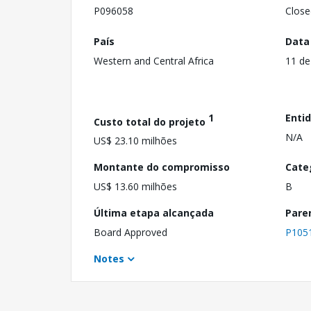
P096058
Close
País
Data
Western and Central Africa
11 de
1
Enti
Custo total do projeto
N/A
US$ 23.10 milhões
Montante do compromisso
Cate
US$ 13.60 milhões
B
Última etapa alcançada
Pare
Board Approved
P105
Notes