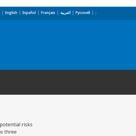
English
Español
Français
العربية
Русский
potential risks
as three