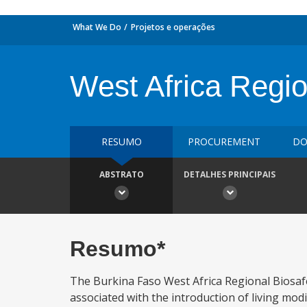
What We Do
Projetos e operações
West Africa Regio
RESUMO
PROCUREMENT
DO
ABSTRATO
DETALHES PRINCIPAIS
Resumo*
The Burkina Faso West Africa Regional Biosafet
associated with the introduction of living mo