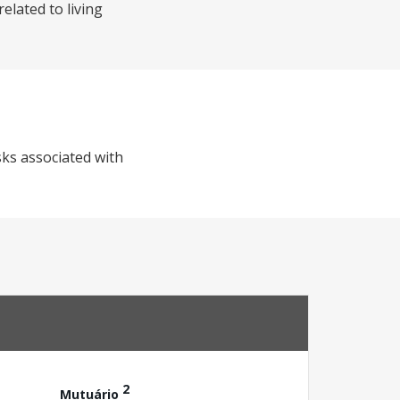
elated to living
sks associated with
2
Mutuário