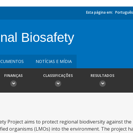
Esta página em:
Português
nal Biosafety
CUMENTOS
NOTÍCIAS E MÍDIA
FINANÇAS
CLASSIFICAÇÕES
RESULTADOS
y Project aims to protect regional biodiversity against the 
dified organisms (LMOs) into the environment. The project h