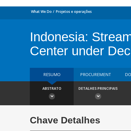
What We Do
Projetos e operações
Indonesia: Stream
Center under Dece
RESUMO
PROCUREMENT
DO
ABSTRATO
DETALHES PRINCIPAIS
Chave Detalhes