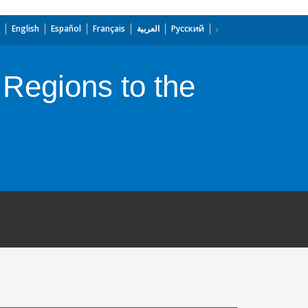
English
Español
Français
العربية
Русский
 Regions to the