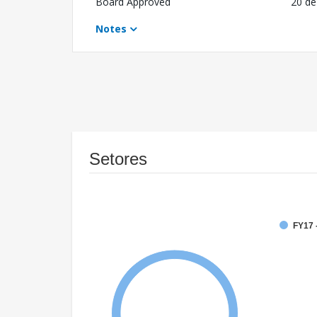
Board Approved
20 de
Notes
Setores
FY17 