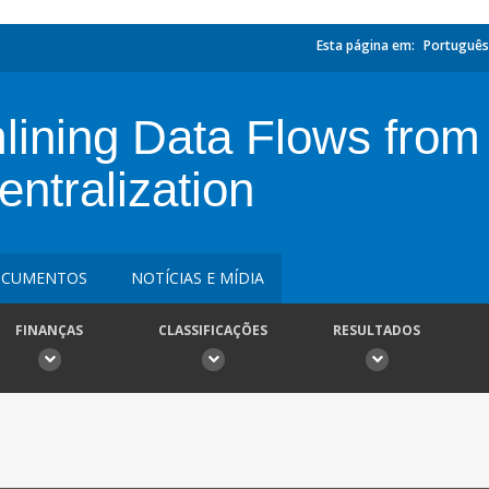
Esta página em:
Português
lining Data Flows from
ntralization
CUMENTOS
NOTÍCIAS E MÍDIA
FINANÇAS
CLASSIFICAÇÕES
RESULTADOS