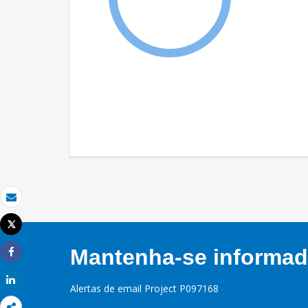
Email
Tweet
Imprimir
Mantenha-se informado
Share
Share
Alertas de email Project P097168