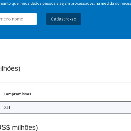
nsinto que meus dados pessoais sejam processados, na medida do necessá
Cadastre-se
ilhões)
Compromissos
0.21
(US$ milhões)