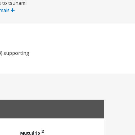
s to tsunami
 mais
3) supporting
2
Mutuário