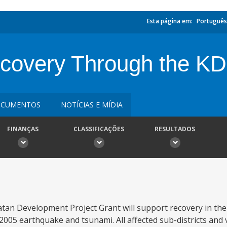
Esta página em:
Português
covery Through the K
CUMENTOS
NOTÍCIAS E MÍDIA
FINANÇAS
CLASSIFICAÇÕES
RESULTADOS
n Development Project Grant will support recovery in the
05 earthquake and tsunami. All affected sub-districts and vi