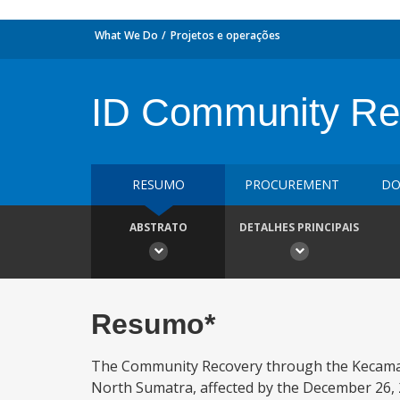
What We Do
Projetos e operações
ID Community Re
RESUMO
PROCUREMENT
DO
ABSTRATO
DETALHES PRINCIPAIS
Resumo*
The Community Recovery through the Kecamata
North Sumatra, affected by the December 26, 20