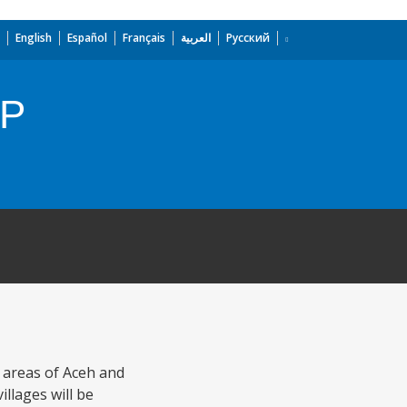
English
Español
Français
العربية
Русский
DP
 areas of Aceh and
llages will be