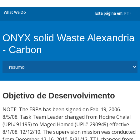
What We Do
Esta página em:
PT
dropdown
ONYX solid Waste Alexandria
- Carbon
Objetivo de Desenvolvimento
NOTE: The ERPA has been signed on Feb. 19, 2006.
8/5/08. Task Team Leader changed from Hocine Chalal
(UPI#91195) to Maged Hamed (UPI# 290949) effective
8/1/08. 12/12/10. The supervision mission was conducted
from December 12-16, 2010. 5/31/12. TTL changed from