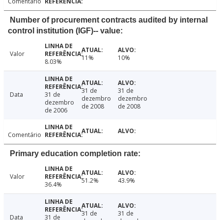
Comentário
Number of procurement contracts audited by internal
control institution (IGF)-- value:
Valor
11%
10%
8.03%
31 de
31 de
Data
31 de
dezembro
dezembro
dezembro
de 2008
de 2008
de 2006
Comentário
Primary education completion rate:
Valor
51.2%
43.9%
36.4%
31 de
31 de
Data
31 de