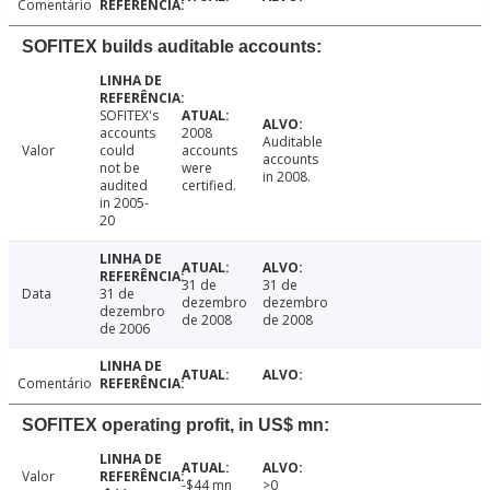
Comentário
SOFITEX builds auditable accounts:
SOFITEX's
accounts
2008
Auditable
Valor
could
accounts
accounts
not be
were
in 2008.
audited
certified.
in 2005-
20
31 de
31 de
Data
31 de
dezembro
dezembro
dezembro
de 2008
de 2008
de 2006
Comentário
SOFITEX operating profit, in US$ mn:
Valor
-$44 mn
>0