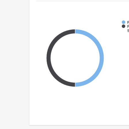
F
F
S