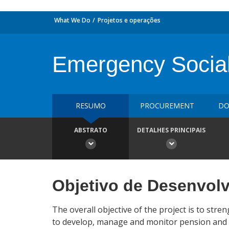
What We Do
Projetos e operações
Emergency Social 
RESUMO
PROCUREMENT
DO
ABSTRATO
DETALHES PRINCIPAIS
Objetivo de Desenvol
The overall objective of the project is to st
to develop, manage and monitor pension and soc