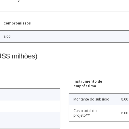
Compromissos
8.00
(US$ milhões)
Instrumento de
empréstimo
Montante do subsídio
8.00
Custo total do
8.00
projeto**