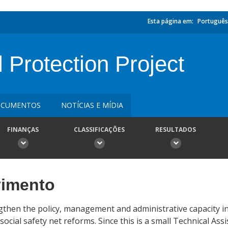
Esta página em:
Português
Protection Project
CUMENTOS
NOTÍCIAS E MÍDIA
FINANÇAS
CLASSIFICAÇÕES
RESULTADOS
vimento
rengthen the policy, management and administrative capacit
ial safety net reforms. Since this is a small Technical Assi