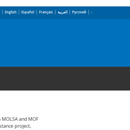
English
Español
Français
العربية
Русский
y in MOLSA and MOF
stance project,