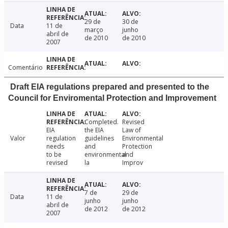
29 de
30 de
Data
11 de
março
junho
abril de
de 2010
de 2010
2007
Comentário
Draft EIA regulations prepared and presented to the
Council for Enviromental Protection and Improvement
Completed.
Revised
EIA
the EIA
Law of
Valor
regulation
guidelines
Environmental
needs
and
Protection
to be
environmental
and
revised
la
Improv
7 de
29 de
Data
11 de
junho
junho
abril de
de 2012
de 2012
2007