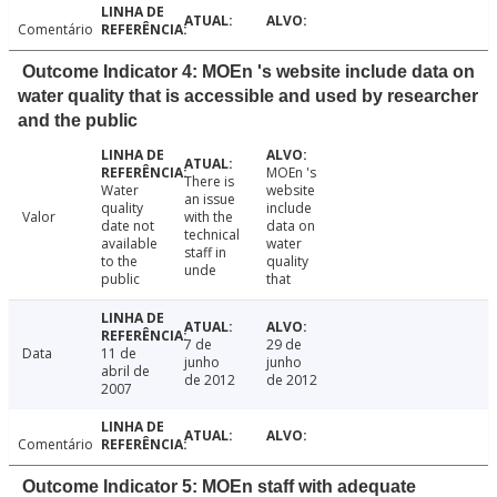
Comentário
Outcome Indicator 4: MOEn 's website include data on
water quality that is accessible and used by researcher
and the public
MOEn 's
There is
Water
website
an issue
quality
include
Valor
with the
date not
data on
technical
available
water
staff in
to the
quality
unde
public
that
7 de
29 de
Data
11 de
junho
junho
abril de
de 2012
de 2012
2007
Comentário
Outcome Indicator 5: MOEn staff with adequate