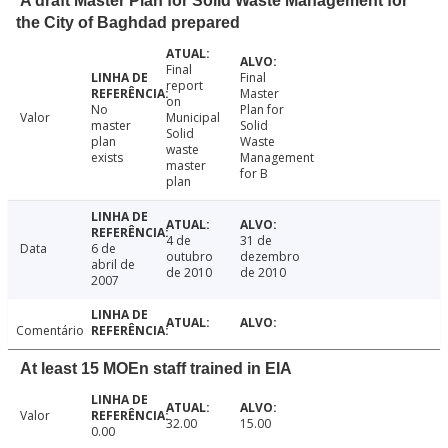
A draft Master Plan for Solid Waste Management for
the City of Baghdad prepared
Final
Final
report
Master
on
No
Plan for
Valor
Municipal
master
Solid
Solid
plan
Waste
waste
exists
Management
master
for B
plan
4 de
31 de
Data
6 de
outubro
dezembro
abril de
de 2010
de 2010
2007
Comentário
At least 15 MOEn staff trained in EIA
Valor
32.00
15.00
0.00