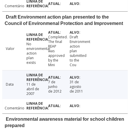
Comentário
Draft Environment action plan presented to the
Council of Environmenal Protection and Improvement
Completed.
Draft
The final
Environment
No
REAP
action
Valor
environmental
was
plan
action
approved
submitted
plan
by the
to the
exists
Mini
Cou
7 de
31 de
Data
11 de
junho
agosto
abril de
de 2012
de 2011
2007
Comentário
Environmental awareness material for school children
prepared