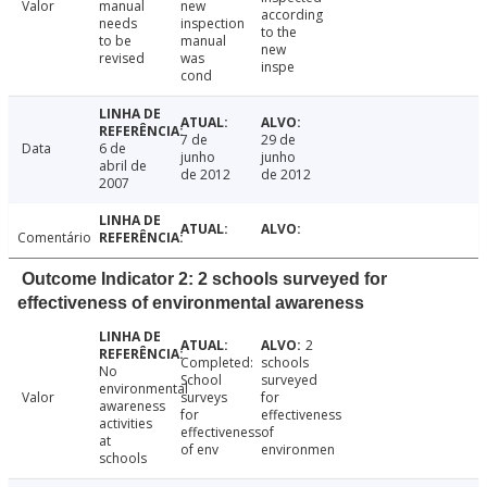
Valor
manual
new
according
needs
inspection
to the
to be
manual
new
revised
was
inspe
cond
7 de
29 de
Data
6 de
junho
junho
abril de
de 2012
de 2012
2007
Comentário
Outcome Indicator 2: 2 schools surveyed for
effectiveness of environmental awareness
2
Completed:
schools
No
School
surveyed
environmental
Valor
surveys
for
awareness
for
effectiveness
activities
effectiveness
of
at
of env
environmen
schools