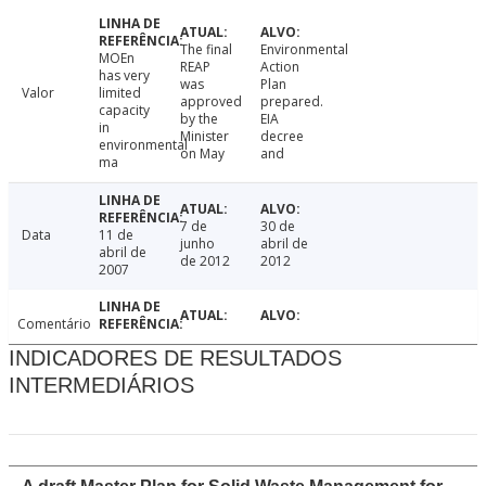
The final
Environmental
MOEn
REAP
Action
has very
was
Plan
Valor
limited
approved
prepared.
capacity
by the
EIA
in
Minister
decree
environmental
on May
and
ma
7 de
30 de
Data
11 de
junho
abril de
abril de
de 2012
2012
2007
Comentário
INDICADORES DE RESULTADOS
INTERMEDIÁRIOS