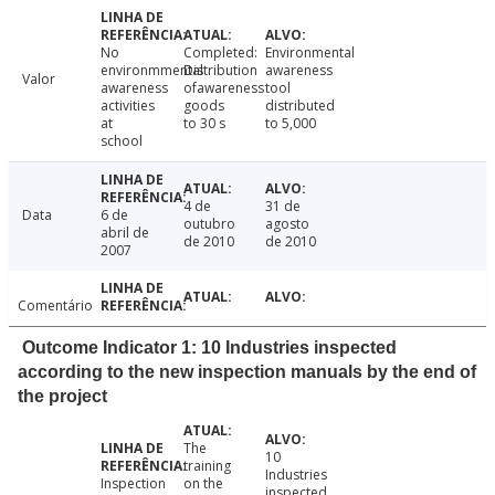
No
Completed:
Environmental
environmmental
Distribution
awareness
Valor
awareness
ofawareness
tool
activities
goods
distributed
at
to 30 s
to 5,000
school
4 de
31 de
Data
6 de
outubro
agosto
abril de
de 2010
de 2010
2007
Comentário
Outcome Indicator 1: 10 Industries inspected
according to the new inspection manuals by the end of
the project
The
10
training
Industries
Inspection
on the
inspected