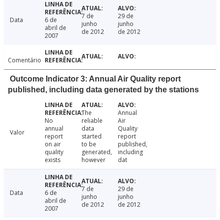
7 de
29 de
Data
6 de
junho
junho
abril de
de 2012
de 2012
2007
Comentário
Outcome Indicator 3: Annual Air Quality report
published, including data generated by the stations
The
Annual
No
reliable
Air
annual
data
Quality
Valor
report
started
report
on air
to be
published,
quality
generated,
including
exists
however
dat
7 de
29 de
Data
6 de
junho
junho
abril de
de 2012
de 2012
2007