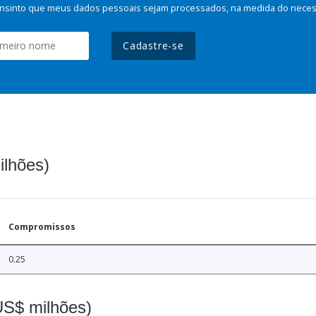
nsinto que meus dados pessoais sejam processados, na medida do necessá
Cadastre-se
ilhões)
Compromissos
0.25
(US$ milhões)