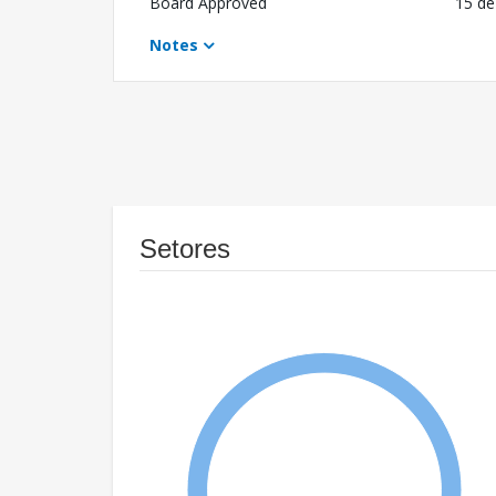
Board Approved
15 de
Notes
Setores