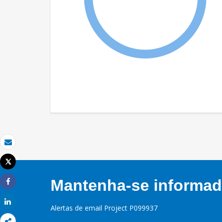
Email
Tweet
Imprimir
Mantenha-se informado
Share
Share
Alertas de email Project P099937