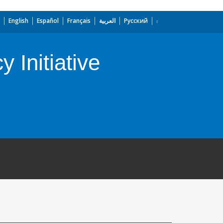
English
Español
Français
العربية
Русский
 Initiative