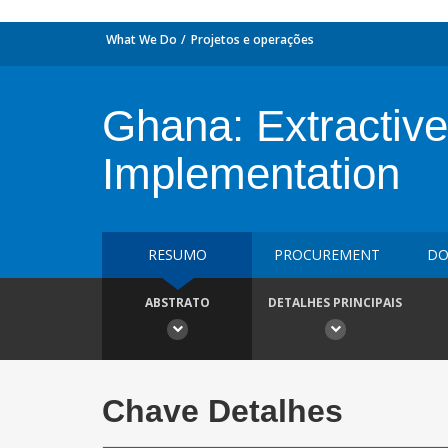
What We Do
Projetos e operações
Ghana: Extractive 
Implementation
RESUMO
PROCUREMENT
DO
ABSTRATO
DETALHES PRINCIPAIS
Chave Detalhes