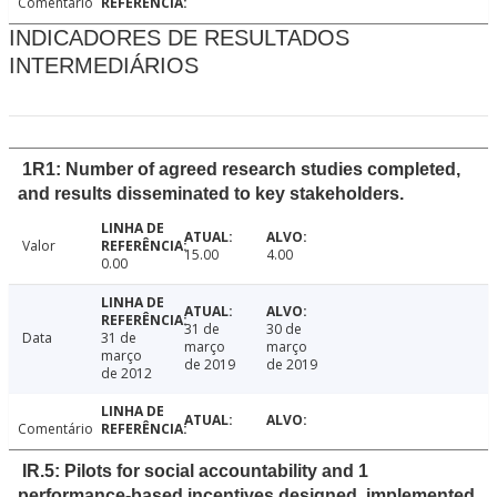
Comentário
INDICADORES DE RESULTADOS
INTERMEDIÁRIOS
1R1: Number of agreed research studies completed,
and results disseminated to key stakeholders.
Valor
15.00
4.00
0.00
31 de
30 de
Data
31 de
março
março
março
de 2019
de 2019
de 2012
Comentário
IR.5: Pilots for social accountability and 1
performance-based incentives designed, implemented,