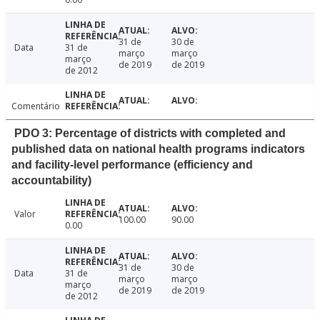
31 de
30 de
Data
31 de
março
março
março
de 2019
de 2019
de 2012
Comentário
PDO 3: Percentage of districts with completed and
published data on national health programs indicators
and facility-level performance (efficiency and
accountability)
Valor
100.00
90.00
0.00
31 de
30 de
Data
31 de
março
março
março
de 2019
de 2019
de 2012