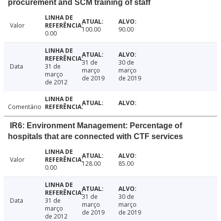
procurement and SCM training of staff
Valor
100.00
90.00
0.00
31 de
30 de
Data
31 de
março
março
março
de 2019
de 2019
de 2012
Comentário
IR6: Environment Management: Percentage of
hospitals that are connected with CTF services
Valor
128.00
85.00
0.00
31 de
30 de
Data
31 de
março
março
março
de 2019
de 2019
de 2012