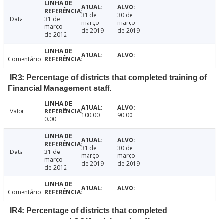
31 de
30 de
Data
31 de
março
março
março
de 2019
de 2019
de 2012
Comentário
IR3: Percentage of districts that completed training of
Financial Management staff.
Valor
100.00
90.00
0.00
31 de
30 de
Data
31 de
março
março
março
de 2019
de 2019
de 2012
Comentário
IR4: Percentage of districts that completed