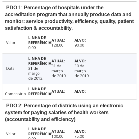
PDO 1: Percentage of hospitals under the
accreditation program that annually produce data and
monitor: service productivity, efficiency, quality, patient
satisfaction & accountability.
Valor
128.00
90.00
0.00
31 de
30 de
Data
31 de
março
março
março
de 2019
de 2019
de 2012
Comentário
PDO 2: Percentage of districts using an electronic
system for paying salaries of health workers
(accountability and efficiency)
Valor
100.00
75.00
0.00