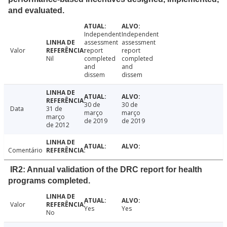
and evaluated.
Independent
Independent
assessment
assessment
Valor
report
report
Nil
completed
completed
and
and
dissem
dissem
30 de
30 de
Data
31 de
março
março
março
de 2019
de 2019
de 2012
Comentário
IR2: Annual validation of the DRC report for health
programs completed.
Valor
Yes
Yes
No