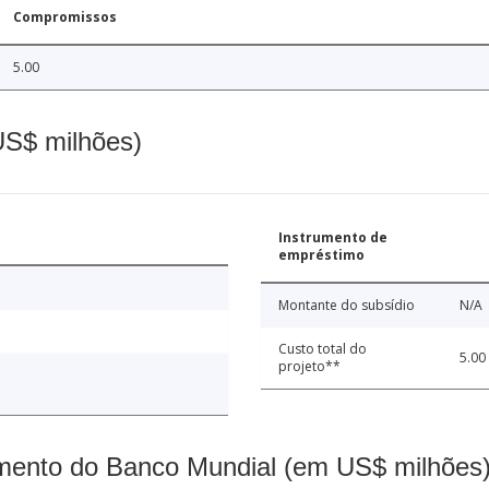
Compromissos
5.00
(US$ milhões)
Instrumento de
empréstimo
Montante do subsídio
N/A
Custo total do
5.00
projeto**
mento do Banco Mundial (em US$ milhões)