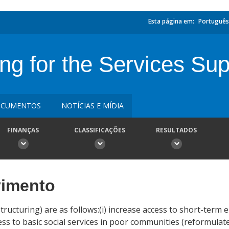
Esta página em:
Português
ing for the Services Sup
CUMENTOS
NOTÍCIAS E MÍDIA
FINANÇAS
CLASSIFICAÇÕES
RESULTADOS
vimento
tructuring) are as follows:(i) increase access to short-term
ess to basic social services in poor communities (reformulated