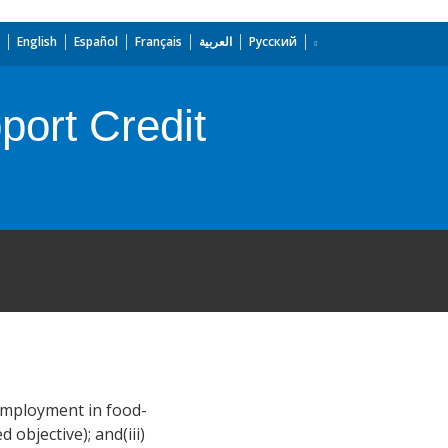
English
Español
Français
العربية
Русский
port Credit
 employment in food-
 objective); and(iii)