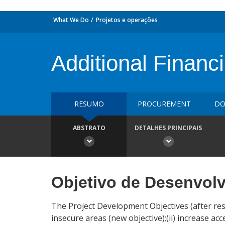
What We Do
Projetos e operações
Additional Financ
RESUMO
PROCUREMENT
DO
ABSTRATO
DETALHES PRINCIPAIS
Objetivo de Desenvol
The Project Development Objectives (after res
insecure areas (new objective);(ii) increase acc