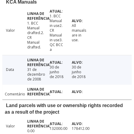
KCA Manuals
1. BCC
Manual
1. BCC
in use2.
All
Manual
Valor
CR
manuals
drafted.2.
Manual
are in
CR
in use3.
use.
Manual
QC BCC
drafted.
a
30 de
30 de
Data
31 de
junho
junho
dezembro
de 2018
de 2018
de 2008
Comentário
Land parcels with use or ownership rights recorded
as a result of the project
Valor
132000.00
178412.00
0.00