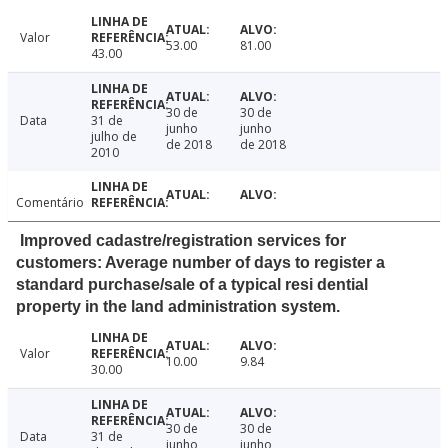
Valor
53.00
81.00
43.00
30 de
30 de
Data
31 de
junho
junho
julho de
de 2018
de 2018
2010
Comentário
Improved cadastre/registration services for
customers: Average number of days to register a
standard purchase/sale of a typical resi dential
property in the land administration system.
Valor
10.00
9.84
30.00
30 de
30 de
Data
31 de
junho
junho