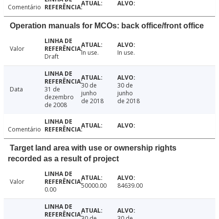
Comentário
Operation manuals for MCOs: back office/front office
Valor
In use.
In use.
Draft
30 de
30 de
Data
31 de
junho
junho
dezembro
de 2018
de 2018
de 2008
Comentário
Target land area with use or ownership rights
recorded as a result of project
Valor
50000.00
84639.00
0.00
30 de
30 de