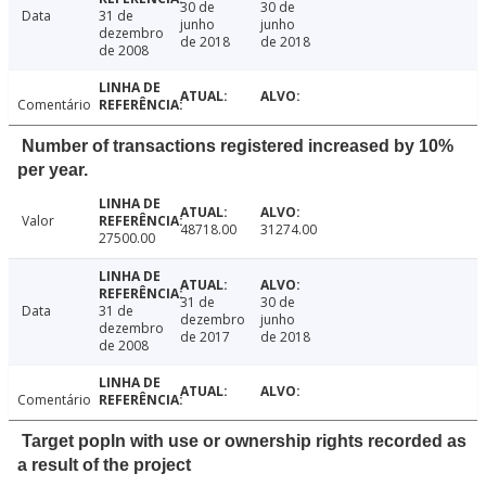
30 de
30 de
Data
31 de
junho
junho
dezembro
de 2018
de 2018
de 2008
Comentário
Number of transactions registered increased by 10%
per year.
Valor
48718.00
31274.00
27500.00
31 de
30 de
Data
31 de
dezembro
junho
dezembro
de 2017
de 2018
de 2008
Comentário
Target popln with use or ownership rights recorded as
a result of the project