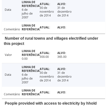
30 de
31 de
Data
6 de
novembro
dezembro
julho de
de 2014
de 2014
2007
Comentário
Number of rural towns and villages electrified under
this project
Valor
300.00
365.00
0.00
30 de
31 de
Data
6 de
novembro
dezembro
julho de
de 2014
de 2014
2007
Comentário
People provided with access to electricity by hhold