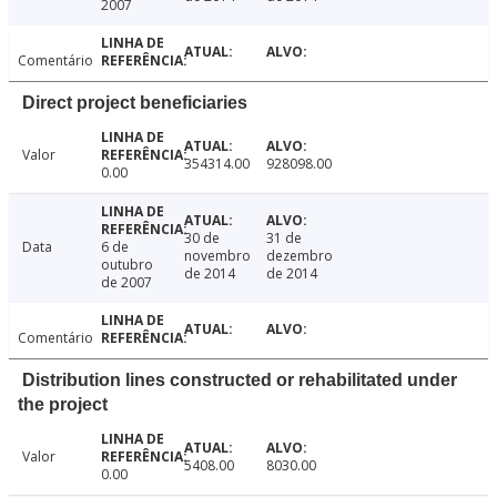
2007
Comentário
Direct project beneficiaries
Valor
354314.00
928098.00
0.00
30 de
31 de
Data
6 de
novembro
dezembro
outubro
de 2014
de 2014
de 2007
Comentário
Distribution lines constructed or rehabilitated under
the project
Valor
5408.00
8030.00
0.00