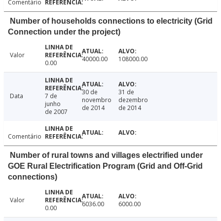
Comentário
Number of households connections to electricity (Grid
Connection under the project)
Valor
40000.00
108000.00
0.00
30 de
31 de
Data
7 de
novembro
dezembro
junho
de 2014
de 2014
de 2007
Comentário
Number of rural towns and villages electrified under
GOE Rural Electrification Program (Grid and Off-Grid
connections)
Valor
6036.00
6000.00
0.00