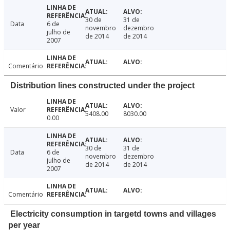
30 de
31 de
Data
6 de
novembro
dezembro
julho de
de 2014
de 2014
2007
Comentário
Distribution lines constructed under the project
Valor
5408.00
8030.00
0.00
30 de
31 de
Data
6 de
novembro
dezembro
julho de
de 2014
de 2014
2007
Comentário
Electricity consumption in targetd towns and villages
per year