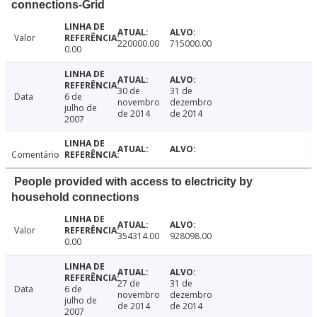
connections-Grid
Valor
220000.00
715000.00
0.00
30 de
31 de
Data
6 de
novembro
dezembro
julho de
de 2014
de 2014
2007
Comentário
People provided with access to electricity by
household connections
Valor
354314.00
928098.00
0.00
27 de
31 de
Data
6 de
novembro
dezembro
julho de
de 2014
de 2014
2007