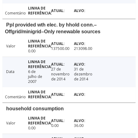
Comentário
Ppl provided wth elec. by hhold conn.–
Offgrid/minigrid–Only renewable sources
Valor
137500.00
213098.00
0.00
27 de
31 de
Data
6 de
novembro
dezembro
julho de
de 2014
de 2014
2007
Comentário
household consumption
Valor
0.00
36.00
0.00