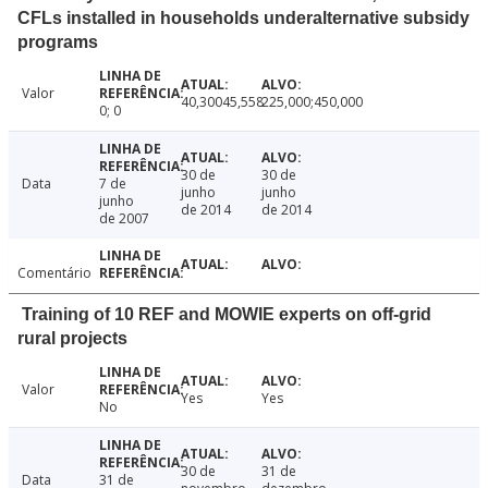
CFLs installed in households underalternative subsidy
programs
Valor
40,30045,558
225,000;450,000
0; 0
30 de
30 de
Data
7 de
junho
junho
junho
de 2014
de 2014
de 2007
Comentário
Training of 10 REF and MOWIE experts on off-grid
rural projects
Valor
Yes
Yes
No
30 de
31 de
Data
31 de