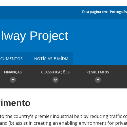
Esta página em:
Português
lway Project
CUMENTOS
NOTÍCIAS E MÍDIA
FINANÇAS
CLASSIFICAÇÕES
RESULTADOS
vimento
 to the country's premier industrial belt by reducing traffic
nd (b) assist in creating an enabling environment for priva