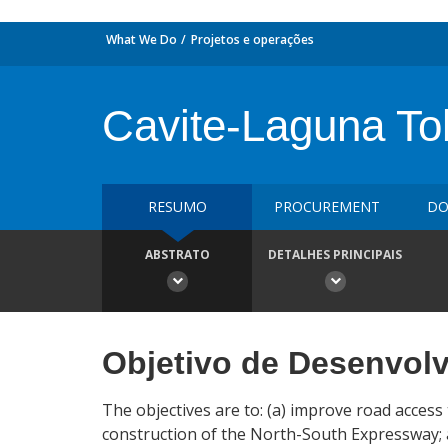
What We Do
Projetos e operações
Cavite-Laguna Tol
RESUMO
PROCUREMENT
DO
ABSTRATO
DETALHES PRINCIPAIS
Objetivo de Desenvol
The objectives are to: (a) improve road access
construction of the North-South Expressway; a