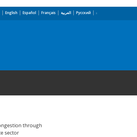
English
Español
Français
العربية
Русский
 congestion through
te sector