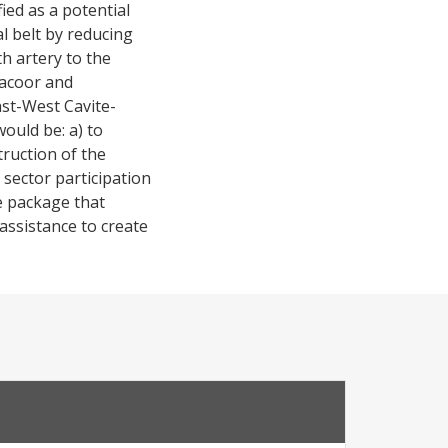
ed as a potential
l belt by reducing
h artery to the
Bacoor and
ast-West Cavite-
ould be: a) to
truction of the
sector participation
e package that
assistance to create