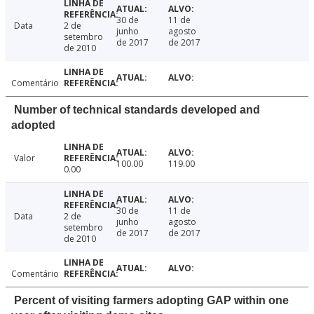
30 de
11 de
Data
2 de
junho
agosto
setembro
de 2017
de 2017
de 2010
Comentário
Number of technical standards developed and
adopted
Valor
100.00
119.00
0.00
30 de
11 de
Data
2 de
junho
agosto
setembro
de 2017
de 2017
de 2010
Comentário
Percent of visiting farmers adopting GAP within one