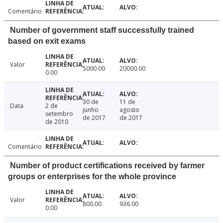
Comentário
Number of government staff successfully trained
based on exit exams
Valor
5000.00
20000.00
0.00
30 de
11 de
Data
2 de
junho
agosto
setembro
de 2017
de 2017
de 2010
Comentário
Number of product certifications received by farmer
groups or enterprises for the whole province
Valor
800.00
936.00
0.00