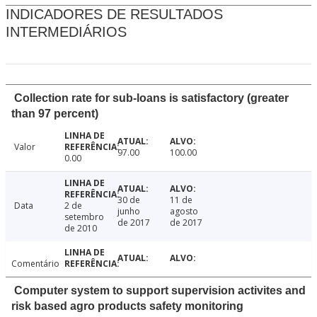
INDICADORES DE RESULTADOS
INTERMEDIÁRIOS
Collection rate for sub-loans is satisfactory (greater
than 97 percent)
Valor
97.00
100.00
0.00
30 de
11 de
Data
2 de
junho
agosto
setembro
de 2017
de 2017
de 2010
Comentário
Computer system to support supervision activites and
risk based agro products safety monitoring