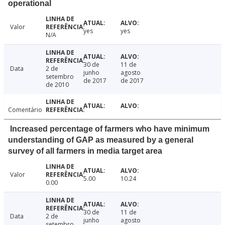
operational
Valor
yes
yes
N/A
30 de
11 de
Data
2 de
junho
agosto
setembro
de 2017
de 2017
de 2010
Comentário
Increased percentage of farmers who have minimum
understanding of GAP as measured by a general
survey of all farmers in media target area
Valor
5.00
10.24
0.00
30 de
11 de
Data
2 de
junho
agosto
setembro