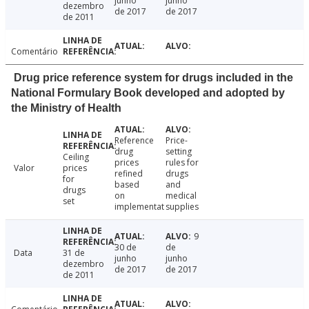
junho
junho
dezembro
de 2017
de 2017
de 2011
Comentário
Drug price reference system for drugs included in the
National Formulary Book developed and adopted by
the Ministry of Health
Reference
Price-
drug
setting
Ceiling
prices
rules for
Valor
prices
refined
drugs
for
based
and
drugs
on
medical
set
implementat
supplies
9
30 de
de
Data
31 de
junho
junho
dezembro
de 2017
de 2017
de 2011