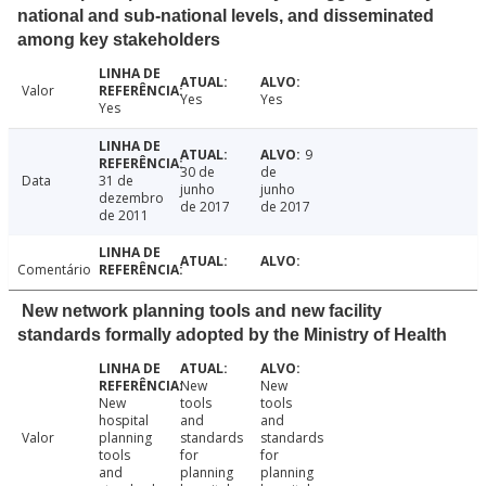
national and sub-national levels, and disseminated
among key stakeholders
Valor
Yes
Yes
Yes
9
30 de
de
Data
31 de
junho
junho
dezembro
de 2017
de 2017
de 2011
Comentário
New network planning tools and new facility
standards formally adopted by the Ministry of Health
New
New
New
tools
tools
hospital
and
and
Valor
planning
standards
standards
tools
for
for
and
planning
planning