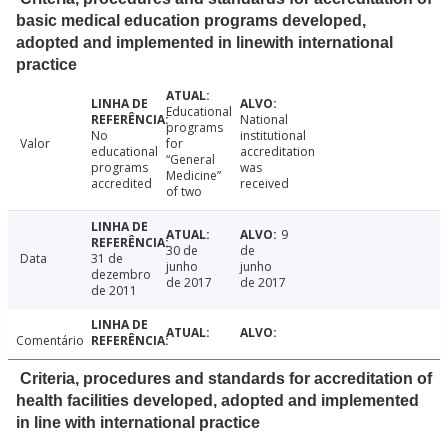
basic medical education programs developed,
adopted and implemented in linewith international
practice
Educational
National
programs
No
institutional
Valor
for
educational
accreditation
“General
programs
was
Medicine”
accredited
received
of two
9
30 de
de
Data
31 de
junho
junho
dezembro
de 2017
de 2017
de 2011
Comentário
Criteria, procedures and standards for accreditation of
health facilities developed, adopted and implemented
in line with international practice