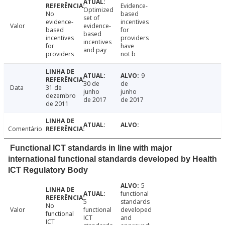
Evidence-
Optimized
No
based
set of
evidence-
incentives
Valor
evidence-
based
for
based
incentives
providers
incentives
for
have
and pay
providers
not b
9
30 de
de
Data
31 de
junho
junho
dezembro
de 2017
de 2017
de 2011
Comentário
Functional ICT standards in line with major
international functional standards developed by Health
ICT Regulatory Body
5
functional
5
standards
No
Valor
functional
developed
functional
ICT
and
ICT