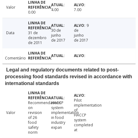
Valor
4.00
7.00
0.00
9
30 de
de
Data
31 de
junho
junho
dezembro
de 2017
de 2017
de 2011
Comentário
Legal and regulatory documents related to post-
processing food standards revised in accordance with
international standards
Pilot
Recommendations
HACCP
implementation
on
system
of
Valor
revision
implementation
HACCP
of 26
in food
system
food
industry
completed
safety
expan
at
norm