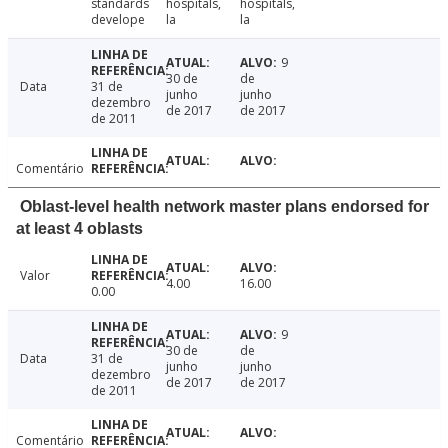
standards
hospitals,
hospitals,
develope
la
la
9
30 de
de
Data
31 de
junho
junho
dezembro
de 2017
de 2017
de 2011
Comentário
Oblast-level health network master plans endorsed for
at least 4 oblasts
Valor
4.00
16.00
0.00
9
30 de
de
Data
31 de
junho
junho
dezembro
de 2017
de 2017
de 2011
Comentário