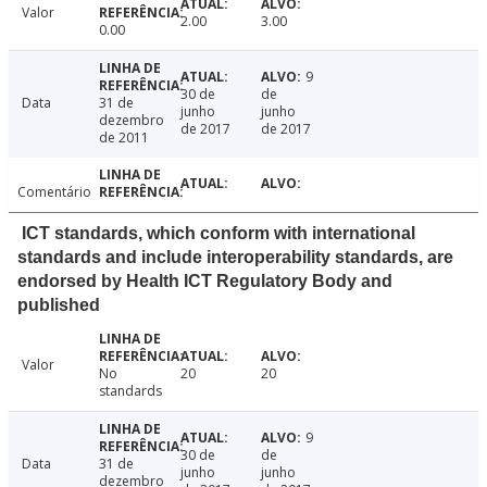
Valor
2.00
3.00
0.00
9
30 de
de
Data
31 de
junho
junho
dezembro
de 2017
de 2017
de 2011
Comentário
ICT standards, which conform with international
standards and include interoperability standards, are
endorsed by Health ICT Regulatory Body and
published
Valor
No
20
20
standards
9
30 de
de
Data
31 de
junho
junho
dezembro