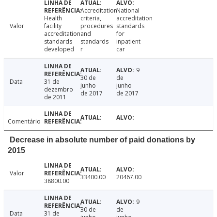
Accreditation
National
Health
criteria,
accreditation
Valor
facility
procedures
standards
accreditation
and
for
standards
standards
inpatient
developed
r
car
9
30 de
de
Data
31 de
junho
junho
dezembro
de 2017
de 2017
de 2011
Comentário
Decrease in absolute number of paid donations by
2015
Valor
33400.00
20467.00
38800.00
9
30 de
de
Data
31 de