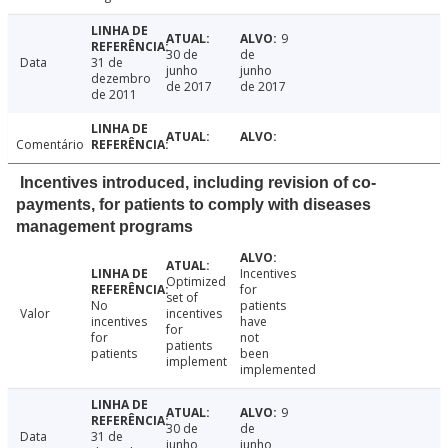
9
30 de
de
Data
31 de
junho
junho
dezembro
de 2017
de 2017
de 2011
Comentário
Incentives introduced, including revision of co-
payments, for patients to comply with diseases
management programs
Incentives
Optimized
for
set of
No
patients
Valor
incentives
incentives
have
for
for
not
patients
patients
been
implement
implemented
9
30 de
de
Data
31 de
junho
junho