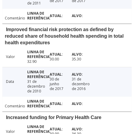
de 2017
de 2017
de 2011
Comentário
Improved financial risk protection as defined by
reduced share of household health spending in total
health expenditures
Valor
30.00
35.30
32.90
30 de
31 de
Data
31 de
junho
dezembro
dezembro
de 2017
de 2016
de 2010
Comentário
Increased funding for Primary Health Care
Valor
30.00
36.30