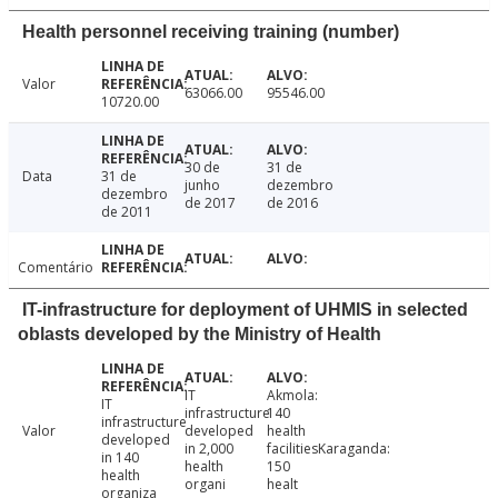
Health personnel receiving training (number)
Valor
63066.00
95546.00
10720.00
30 de
31 de
Data
31 de
junho
dezembro
dezembro
de 2017
de 2016
de 2011
Comentário
IT-infrastructure for deployment of UHMIS in selected
oblasts developed by the Ministry of Health
IT
Akmola:
IT
infrastructure
140
infrastructure
Valor
developed
health
developed
in 2,000
facilitiesKaraganda:
in 140
health
150
health
organi
healt
organiza