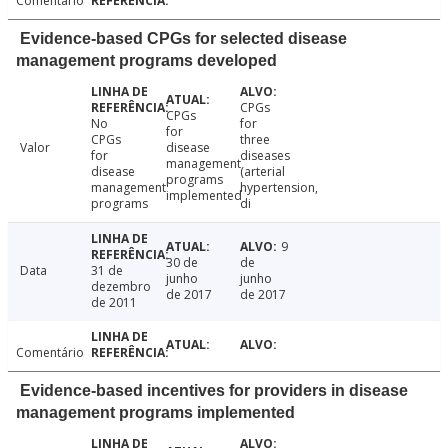
Comentário
Evidence-based CPGs for selected disease
management programs developed
CPGs
CPGs
No
for
for
CPGs
three
Valor
disease
for
diseases
management
disease
(arterial
programs
management
hypertension,
implemented
programs
di
9
30 de
de
Data
31 de
junho
junho
dezembro
de 2017
de 2017
de 2011
Comentário
Evidence-based incentives for providers in disease
management programs implemented