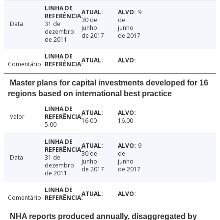
9
30 de
de
Data
31 de
junho
junho
dezembro
de 2017
de 2017
de 2011
Comentário
Master plans for capital investments developed for 16
regions based on international best practice
Valor
16.00
16.00
5.00
9
30 de
de
Data
31 de
junho
junho
dezembro
de 2017
de 2017
de 2011
Comentário
NHA reports produced annually, disaggregated by