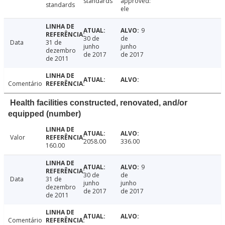
standards
approved:
standards
ele
9
30 de
de
Data
31 de
junho
junho
dezembro
de 2017
de 2017
de 2011
Comentário
Health facilities constructed, renovated, and/or
equipped (number)
Valor
2058.00
336.00
160.00
9
30 de
de
Data
31 de
junho
junho
dezembro
de 2017
de 2017
de 2011
Comentário