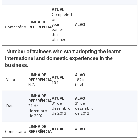
Completed
one
year
Comentário
earlier
than
planned.
Number of trainees who start adopting the learnt
international and domestic experiences in the
business.
Valor
182 in
184
N/A
total
31 de
31 de
Data
31 de
dezembro
dezembro
dezembro
de 2013
de 2012
de 2007
Comentário