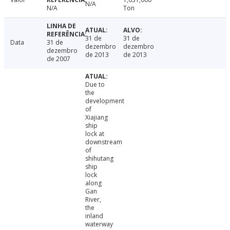
N/A
N/A
Ton
31 de
31 de
Data
31 de
dezembro
dezembro
dezembro
de 2013
de 2013
de 2007
Due to
the
development
of
Xiajiang
ship
lock at
downstream
of
shihutang
ship
lock
along
Gan
River,
the
inland
waterway