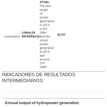
The end
target
of
power
generation
in 2013
is 472
GWH.
Comentário
And the
actual
power
generated
in 2013
was
around
270
GWH.
INDICADORES DE RESULTADOS
INTERMEDIÁRIOS
Annual output of hydropower generation.