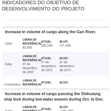
INDICADORES DO OBJETIVO DE
DESENVOLVIMENTO DO PROJETO
Increase in volume of cargo along the Gan River.
Valor
285,500
131,600
85,000
31 de
31 de
Data
31 de
dezembro
dezembro
dezembro
de 2013
de 2013
de 2007
Comentário
Increase in volume of cargo passing the Shihutang
ship lock during low water season during Oct. to Dec.
Valor
1,031,000