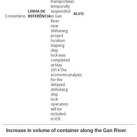
transportwas
temporally
suspended
Comentário
in Gan
River
near
shihutang
project
location.
Xiajiang
ship
lock was
completed
at May
2014.The
economicanalysis
for the
delayed
shihutang
ship
lock
operation
will be
included
in ICR.
Increase in volume of container along the Gan River.