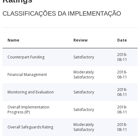
CLASSIFICAÇÕES DA IMPLEMENTAÇÃO
Name
Review
Date
2018-
Counterpart Funding
Satisfactory
08-11
Moderately
2018-
Financial Management
Satisfactory
08-11
2018-
Monitoring and Evaluation
Satisfactory
08-11
Overall Implementation
2018-
Satisfactory
Progress (IP)
08-11
Moderately
2018-
Overall Safeguards Rating
Satisfactory
08-11