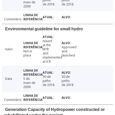
junho
junho
maio de
de 2018
de 2018
2009
Comentário
Environmental guideline for small hydro
Issued
at the
Approved
Valor
MTR
Not in
and
and
place
launched
implemented
at ICR
30 de
30 de
Data
5 de
junho
junho
maio de
de 2018
de 2018
2009
Comentário
Generation Capacity of Hydropower constructed or