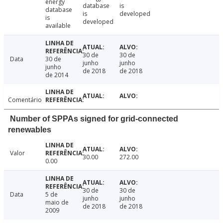
energy
database
is
database
is
developed
is
developed
available
30 de
30 de
Data
30 de
junho
junho
junho
de 2018
de 2018
de 2014
Comentário
Number of SPPAs signed for grid-connected
renewables
Valor
30.00
272.00
0.00
30 de
30 de
Data
5 de
junho
junho
maio de
de 2018
de 2018
2009