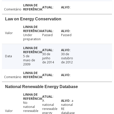
Comentário
Law on Energy Conservation
Valor
Under
Passed
Passed
preparation
30 de
30 de
Data
5 de
junho
outubro
maio de
de 2014
de 2012
2009
Comentário
National Renewable Energy Database
A
a
No
national
national
national
renewable
RE
Valor
renewable
energy
database