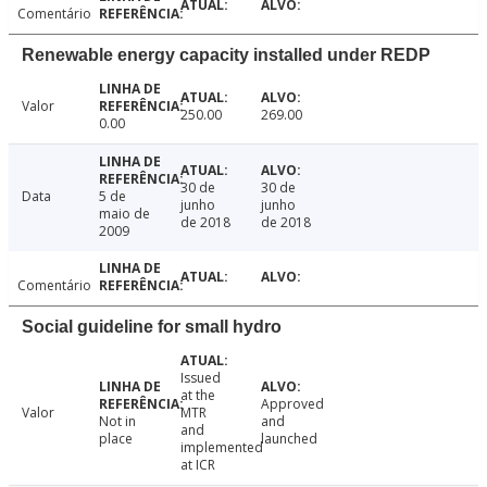
Comentário
Renewable energy capacity installed under REDP
Valor
250.00
269.00
0.00
30 de
30 de
Data
5 de
junho
junho
maio de
de 2018
de 2018
2009
Comentário
Social guideline for small hydro
Issued
at the
Approved
Valor
MTR
Not in
and
and
place
launched
implemented
at ICR