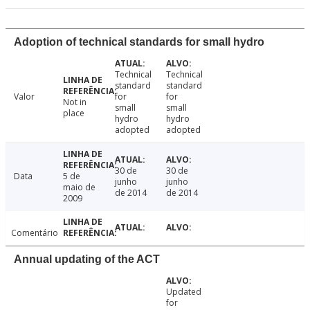
Adoption of technical standards for small hydro
Technical
Technical
standard
standard
Valor
for
for
Not in
small
small
place
hydro
hydro
adopted
adopted
30 de
30 de
Data
5 de
junho
junho
maio de
de 2014
de 2014
2009
Comentário
Annual updating of the ACT
Updated
for