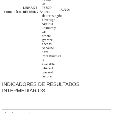
to
16,529
Comentário
hence
depressingthe
coverage
rate but
ultimately
will
create
greater
access
because
new
infrastructure
is
available
where it
was not
before.
INDICADORES DE RESULTADOS
INTERMEDIÁRIOS