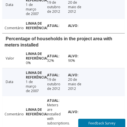
19 de
20 de
Data
1 de
outubro
maio de
março
de 2012
2012
de 2007
Comentário
Percentage of households in the project area with
meters installed
Valor
32%
90%
0%
19 de
20 de
Data
1 de
outubro
maio de
março
de 2012
2012
de 2007
Meters
are
Comentário
installed
with
Feedback Survey
subscriptions.