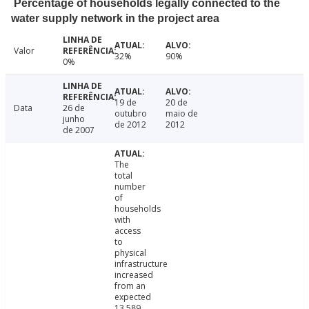
Percentage of households legally connected to the
water supply network in the project area
Valor
32%
90%
0%
19 de
20 de
Data
26 de
outubro
maio de
junho
de 2012
2012
de 2007
The
total
number
of
households
with
access
to
physical
infrastructure
increased
from an
expected
13,589