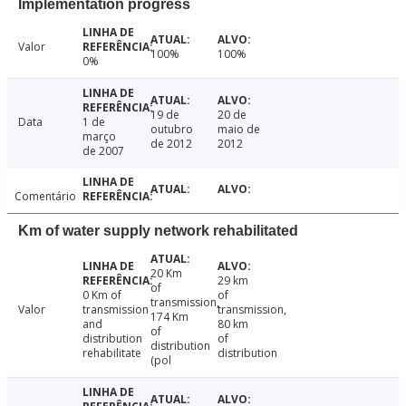
Implementation progress
Valor
100%
100%
0%
19 de
20 de
Data
1 de
outubro
maio de
março
de 2012
2012
de 2007
Comentário
Km of water supply network rehabilitated
20 Km
29 km
of
0 Km of
of
transmission,
Valor
transmission
transmission,
174 Km
and
80 km
of
distribution
of
distribution
rehabilitate
distribution
(pol