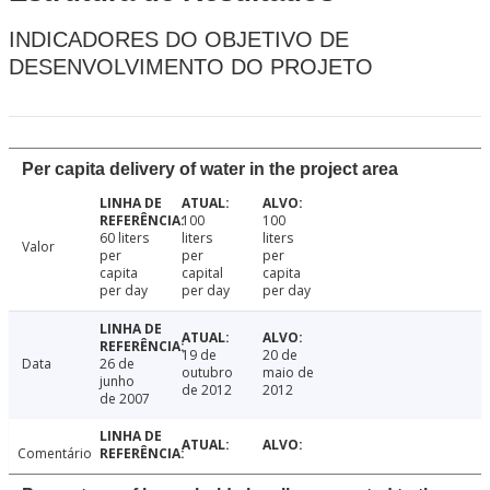
INDICADORES DO OBJETIVO DE
DESENVOLVIMENTO DO PROJETO
Per capita delivery of water in the project area
100
100
60 liters
liters
liters
Valor
per
per
per
capita
capital
capita
per day
per day
per day
19 de
20 de
Data
26 de
outubro
maio de
junho
de 2012
2012
de 2007
Comentário