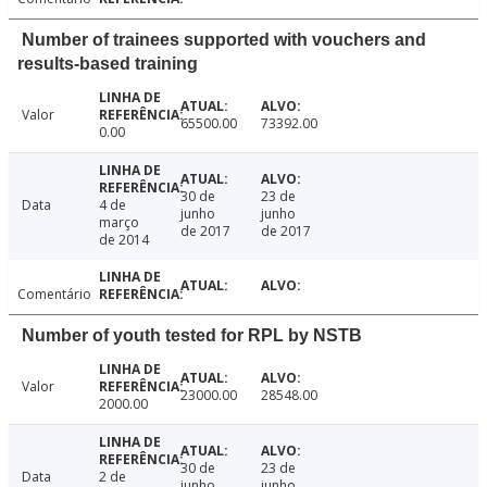
Number of trainees supported with vouchers and
results-based training
Valor
65500.00
73392.00
0.00
30 de
23 de
Data
4 de
junho
junho
março
de 2017
de 2017
de 2014
Comentário
Number of youth tested for RPL by NSTB
Valor
23000.00
28548.00
2000.00
30 de
23 de
Data
2 de
junho
junho