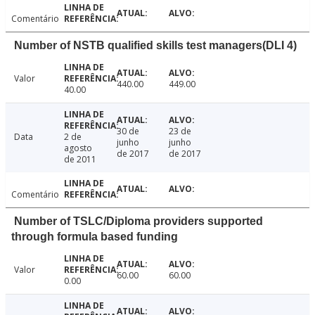
Comentário
Number of NSTB qualified skills test managers(DLI 4)
Valor
440.00
449.00
40.00
30 de
23 de
Data
2 de
junho
junho
agosto
de 2017
de 2017
de 2011
Comentário
Number of TSLC/Diploma providers supported
through formula based funding
Valor
60.00
60.00
0.00