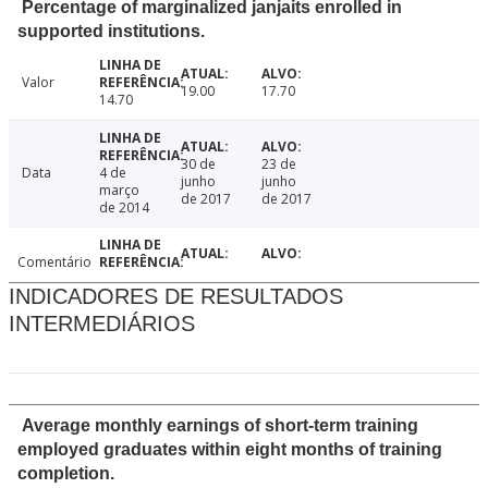
Percentage of marginalized janjaits enrolled in
supported institutions.
Valor
19.00
17.70
14.70
30 de
23 de
Data
4 de
junho
junho
março
de 2017
de 2017
de 2014
Comentário
INDICADORES DE RESULTADOS
INTERMEDIÁRIOS
Average monthly earnings of short-term training
employed graduates within eight months of training
completion.