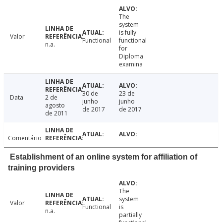
The
system
is fully
Valor
Functional
functional
n.a.
for
Diploma
examina
30 de
23 de
Data
2 de
junho
junho
agosto
de 2017
de 2017
de 2011
Comentário
Establishment of an online system for affiliation of
training providers
The
system
Valor
Functional
is
n.a.
partially