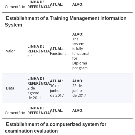
Comentário
Establishment of a Training Management Information
System
The
system
is fully
Valor
Functional
functional
n.a.
for
Diploma
program
30 de
23 de
Data
2 de
junho
junho
agosto
de 2017
de 2017
de 2011
Comentário
Establishment of a computerized system for
examination evaluation