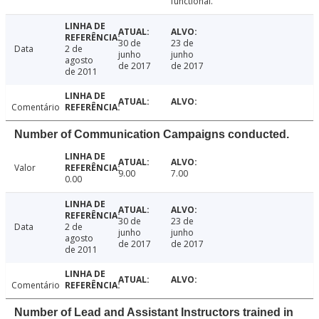
functional.
30 de
23 de
Data
2 de
junho
junho
agosto
de 2017
de 2017
de 2011
Comentário
Number of Communication Campaigns conducted.
Valor
9.00
7.00
0.00
30 de
23 de
Data
2 de
junho
junho
agosto
de 2017
de 2017
de 2011
Comentário
Number of Lead and Assistant Instructors trained in