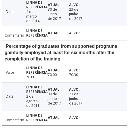
30 de
23 de
Data
4 de
junho
junho
março
de 2017
de 2017
de 2014
Comentário
Percentage of graduates from supported programs
gainfully employed at least for six months after the
completion of the training
Valor
70.00
70.30
70.00
30 de
23 de
Data
2 de
junho
junho
agosto
de 2017
de 2017
de 2011
Comentário