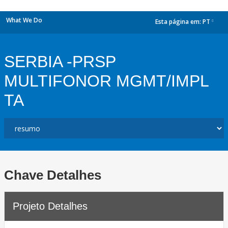
What We Do
Esta página em:
PT
dropdown
SERBIA -PRSP
MULTIFONOR MGMT/IMPL
TA
Chave Detalhes
Projeto Detalhes