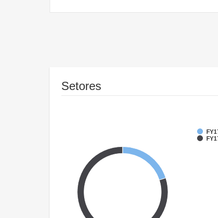
Setores
FY1
FY17