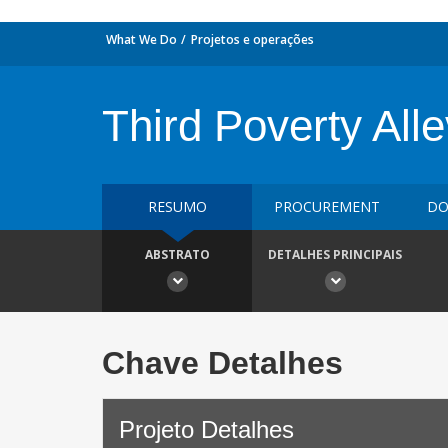
What We Do
Projetos e operações
Third Poverty Alle
RESUMO
PROCUREMENT
DO
ABSTRATO
DETALHES PRINCIPAIS
Chave Detalhes
Projeto Detalhes