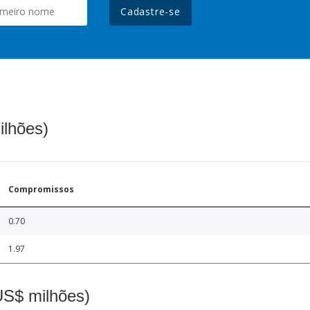
Cadastre-se
ilhões)
Compromissos
0.70
1.97
(US$ milhões)