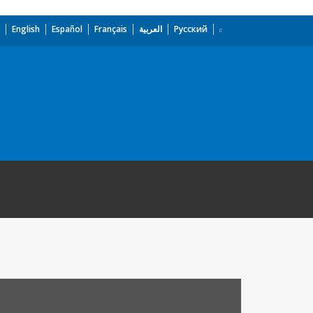
English
Español
Français
العربية
Русский