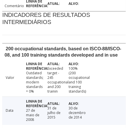
Comentário
INDICADORES DE RESULTADOS
INTERMEDIÁRIOS
200 occupational standards, based on ISCO-88/ISCO-
08, and 100 training standards developed and in use
Exceeded
100%
Outdated
target -
(200
Valor
standards;
245
occupational
modern
occupational
and 100
standards
and 200
training
= 0%
trainin
standards)
31 de
30 de
Data
27 de
julho de
dezembro
maio de
2015
de 2014
2008