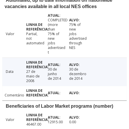
Automated, up to date information on nationwide
vacancies available in all local NES offices
COMPLETED
(more
75% of
than
new
Valor
Partial,
75% of
jobs
not
new
advertised
automated
jobs
through
advertised
NES
t
30 de
30 de
Data
27 de
junho
dezembro
maio de
de 2014
de 2014
2008
Comentário
Beneficiaries of Labor Market programs (number)
Valor
12915.00
0.00
46467.00