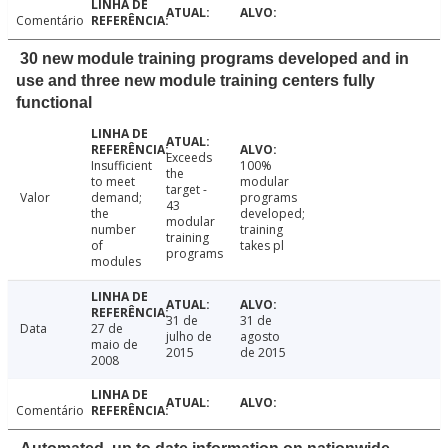
Comentário
30 new module training programs developed and in
use and three new module training centers fully
functional
Exceeds
Insufficient
100%
the
to meet
modular
target -
Valor
demand;
programs
43
the
developed;
modular
number
training
training
of
takes pl
programs
modules
31 de
31 de
Data
27 de
julho de
agosto
maio de
2015
de 2015
2008
Comentário