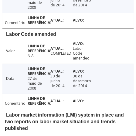
junho
dezembro
maio de
de 2014
de 2014
2008
Comentário
Labor Code amended
Labor
Valor
COMPLETED
Code
N.A.
amended
30 de
30 de
Data
27 de
junho
dezembro
maio de
de 2014
de 2014
2008
Comentário
Labor market information (LMI) system in place and
two reports on labor market situation and trends
published