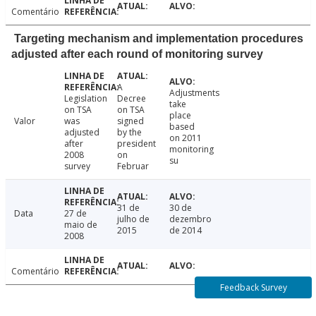
Comentário
Targeting mechanism and implementation procedures
adjusted after each round of monitoring survey
A
Adjustments
Legislation
Decree
take
on TSA
on TSA
place
Valor
was
signed
based
adjusted
by the
on 2011
after
president
monitoring
2008
on
su
survey
Februar
31 de
30 de
Data
27 de
julho de
dezembro
maio de
2015
de 2014
2008
Comentário
Feedback Survey