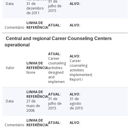
31 de
Data
31 de
julho de
dezembro
2015
de 2011
Comentário
Central and regional Career Counseling Centers
operational
Career
Career
counseling
counseling
Valor
activities
activities
None
designed
implemented;
and
Report i
implemen
31 de
31 de
Data
27 de
julho de
agosto
maio de
2015
de 2015
2008
Comentário