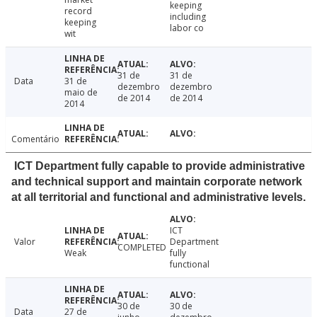
keeping
record
including
keeping
labor co
wit
31 de
31 de
Data
31 de
dezembro
dezembro
maio de
de 2014
de 2014
2014
Comentário
ICT Department fully capable to provide administrative
and technical support and maintain corporate network
at all territorial and functional and administrative levels.
ICT
Valor
Department
COMPLETED
Weak
fully
functional
30 de
30 de
Data
27 de