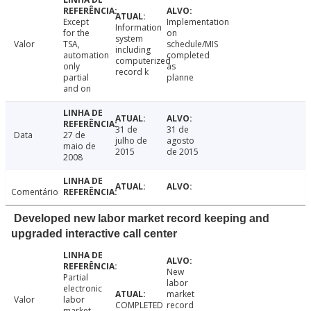
Except
Implementation
Information
for the
on
system
Valor
TSA,
schedule/MIS
including
automation
completed
computerized
only
as
record k
partial
planne
and on
31 de
31 de
Data
27 de
julho de
agosto
maio de
2015
de 2015
2008
Comentário
Developed new labor market record keeping and
upgraded interactive call center
New
Partial
labor
electronic
market
Valor
labor
COMPLETED
record
market