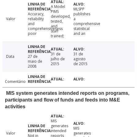
A Model
MLSPP
PIMS
Accuracy,
publishes
developed,
Valor
reliability
a
tested,
and
comprehensive
and
comprehensiveness
statistical
staff
poor
and an
trained;
31 de
31 de
Data
27 de
julho de
agosto
maio de
2015
de 2015
2008
Comentário
MIS system generates intended reports on programs,
participants and flow of funds and feeds into M&E
activities
MIS
generates
MIS
intended
Valor
generates
Not in
reports