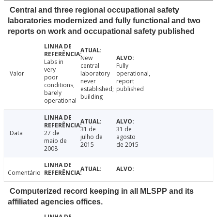
Central and three regional occupational safety
laboratories modernized and fully functional and two
reports on work and occupational safety published
New
Labs in
central
Fully
very
Valor
laboratory
operational,
poor
never
report
conditions,
established;
published
barely
building
operational
31 de
31 de
Data
27 de
julho de
agosto
maio de
2015
de 2015
2008
Comentário
Computerized record keeping in all MLSPP and its
affiliated agencies offices.