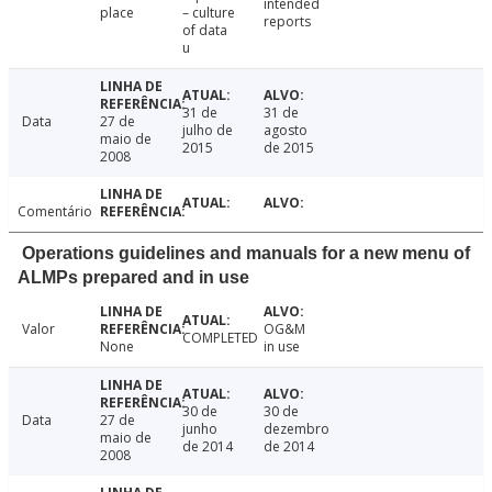
intended
place
– culture
reports
of data
u
31 de
31 de
Data
27 de
julho de
agosto
maio de
2015
de 2015
2008
Comentário
Operations guidelines and manuals for a new menu of
ALMPs prepared and in use
Valor
OG&M
COMPLETED
None
in use
30 de
30 de
Data
27 de
junho
dezembro
maio de
de 2014
de 2014
2008