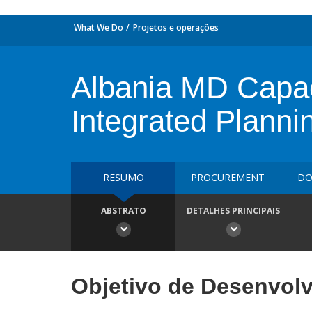
What We Do
Projetos e operações
Albania MD Capaci
Integrated Plann
RESUMO
PROCUREMENT
DO
ABSTRATO
DETALHES PRINCIPAIS
Objetivo de Desenvol