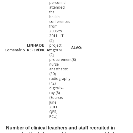
personnel
attended
the
health
conferences
from
2008 to
2011.- IT
(5);
project
Comentário
mgt/FM
(2);
procurement(8);
nurse
anesthetist
(30);
radiography
(42);
digital x-
ray (8)
(Source:
June
2011
QPR,
PCU)
Number of clinical teachers and staff recruited in