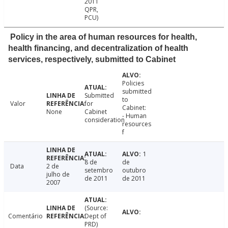
2011
QPR,
PCU)
Policy in the area of human resources for health,
health financing, and decentralization of health
services, respectively, submitted to Cabinet
Policies
submitted
Submitted
to
Valor
for
Cabinet:
None
Cabinet
- Human
consideration
resources
f
1
8 de
de
Data
2 de
setembro
outubro
julho de
de 2011
de 2011
2007
(Source:
Comentário
Dept of
PRD)