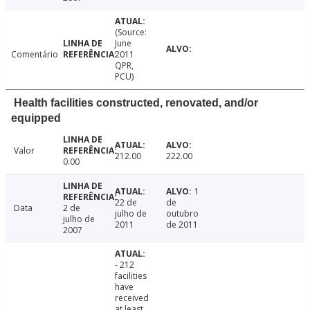
(Source:
June
Comentário
2011
QPR,
PCU)
Health facilities constructed, renovated, and/or
equipped
Valor
212.00
222.00
0.00
1
22 de
de
Data
2 de
julho de
outubro
julho de
2011
de 2011
2007
- 212
facilities
have
received
at least