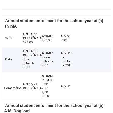
Annual student enrollment for the school year at (a)
TNIMA
Valor
437.00
350.00
124.00
1
22 de
de
Data
2 de
julho de
outubro
julho de
2011
de 2011
2007
(Source:
June
Comentário
2011
QPR,
PCU)
Annual student enrollment for the school year at (b)
A.M. Dogliotti