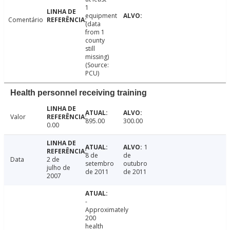
1
equipment
Comentário
(data
from 1
county
still
missing)
(Source:
PCU)
Health personnel receiving training
Valor
895.00
300.00
0.00
1
8 de
de
Data
2 de
setembro
outubro
julho de
de 2011
de 2011
2007
-
Approximately
200
health