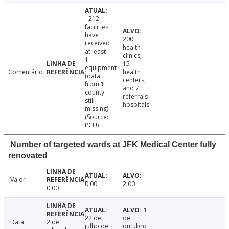
- 212
facilities
have
200
received
health
at least
clinics;
1
15
equipment
Comentário
health
(data
centers;
from 1
and 7
county
referrals
still
hospitals
missing)
(Source:
PCU)
Number of targeted wards at JFK Medical Center fully
renovated
Valor
0.00
2.00
0.00
1
22 de
de
Data
2 de
julho de
outubro