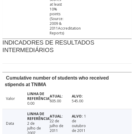
at least
10%
points
(Source:
2009 &
2011Accreditation
Reports)
INDICADORES DE RESULTADOS
INTERMEDIÁRIOS
Cumulative number of students who received
stipends at TNIMA
Valor
605.00
545.00
0.00
1
22 de
de
Data
2 de
julho de
outubro
julho de
2011
de 2011
2007