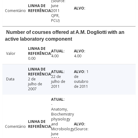
(Source:
June
Comentário
2011
QPR,
PCU)
Number of courses offered at A.M. Dogliotti with an
active laboratory component
Valor
4.00
4.00
0.00
1
22 de
de
Data
2 de
julho de
outubro
julho de
2011
de 2011
2007
-
Anatomy,
Biochemistry
physiology
and
Comentário
Microbiology(Source:
June