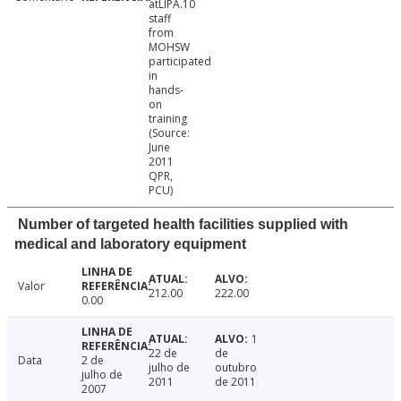
atLIPA.10
staff
from
MOHSW
participated
in
hands-
on
training
(Source:
June
2011
QPR,
PCU)
Number of targeted health facilities supplied with
medical and laboratory equipment
Valor
212.00
222.00
0.00
1
22 de
de
Data
2 de
julho de
outubro
julho de
2011
de 2011
2007