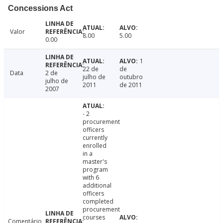
Concessions Act
Valor
8.00
5.00
0.00
1
22 de
de
Data
2 de
julho de
outubro
julho de
2011
de 2011
2007
- 2
procurement
officers
currently
enrolled
in a
master's
program
with 6
additional
officers
completed
procurement
courses
Comentário