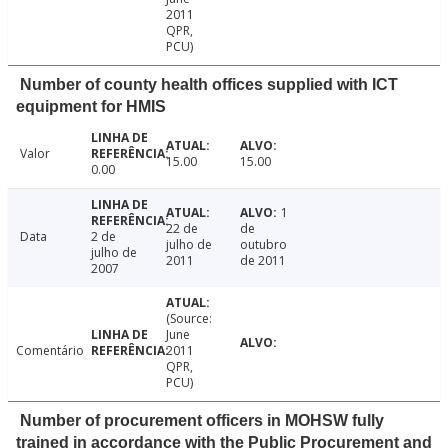
2011
QPR,
PCU)
Number of county health offices supplied with ICT
equipment for HMIS
Valor
15.00
15.00
0.00
1
22 de
de
Data
2 de
julho de
outubro
julho de
2011
de 2011
2007
(Source:
June
Comentário
2011
QPR,
PCU)
Number of procurement officers in MOHSW fully
trained in accordance with the Public Procurement and