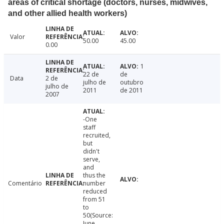
areas of critical shortage (doctors, nurses, midwives,
and other allied health workers)
Valor
50.00
45.00
0.00
1
22 de
de
Data
2 de
julho de
outubro
julho de
2011
de 2011
2007
-One
staff
recruited,
but
didn't
serve,
and
thus the
Comentário
number
reduced
from 51
to
50(Source:
June