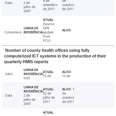
8 de
de
Data
2 de
setembro
outubro
julho de
de 2011
de 2011
2007
(Source:
QPR
Comentário
update
from
PCU)
Number of county health offices using fully
computerized ICT systems in the production of their
quarterly HMIS reports
Valor
15.00
15.00
0.00
1
22 de
de
Data
2 de
julho de
outubro
julho de
2011
de 2011
2007