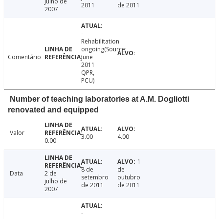
julho de
2011
de 2011
2007
-
Rehabilitation
ongoing(Source:
Comentário
June
2011
QPR,
PCU)
Number of teaching laboratories at A.M. Dogliotti
renovated and equipped
Valor
3.00
4.00
0.00
1
8 de
de
Data
2 de
setembro
outubro
julho de
de 2011
de 2011
2007
-