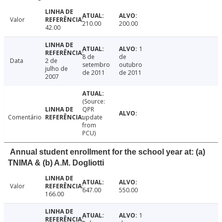
Valor
210.00
200.00
42.00
1
8 de
de
Data
2 de
setembro
outubro
julho de
de 2011
de 2011
2007
(Source:
QPR
Comentário
update
from
PCU)
Annual student enrollment for the school year at: (a)
TNIMA & (b) A.M. Dogliotti
Valor
647.00
550.00
166.00
1