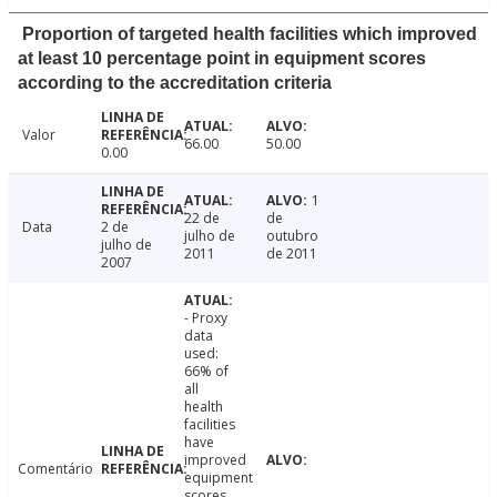
Proportion of targeted health facilities which improved
at least 10 percentage point in equipment scores
according to the accreditation criteria
Valor
66.00
50.00
0.00
1
22 de
de
Data
2 de
julho de
outubro
julho de
2011
de 2011
2007
- Proxy
data
used:
66% of
all
health
facilities
have
improved
Comentário
equipment
scores