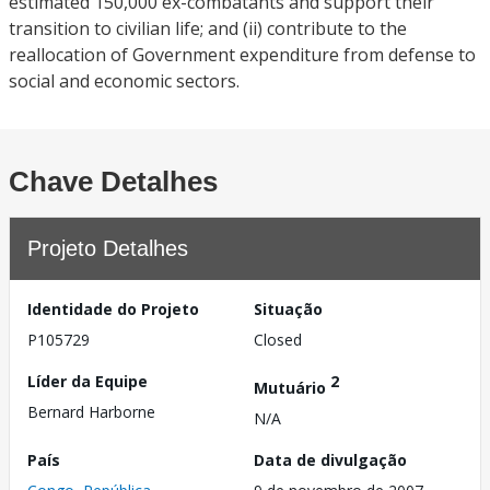
estimated 150,000 ex-combatants and support their
transition to civilian life; and (ii) contribute to the
reallocation of Government expenditure from defense to
social and economic sectors.
Chave Detalhes
Projeto Detalhes
Identidade do Projeto
Situação
P105729
Closed
Líder da Equipe
2
Mutuário
Bernard Harborne
N/A
País
Data de divulgação