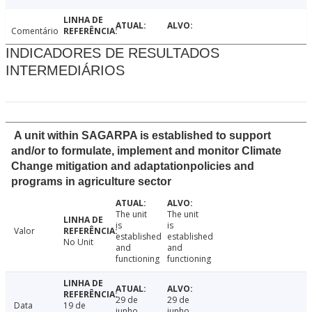
Comentário
INDICADORES DE RESULTADOS
INTERMEDIÁRIOS
A unit within SAGARPA is established to support
and/or to formulate, implement and monitor Climate
Change mitigation and adaptationpolicies and
programs in agriculture sector
The unit
The unit
is
is
Valor
established
established
No Unit
and
and
functioning
functioning
29 de
29 de
Data
19 de
junho
junho