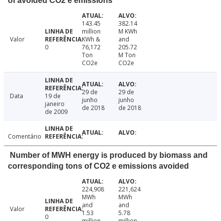
of avoided CO2 e emissions
143.45
382.14
million
M KWh
Valor
KWh &
and
0
76,172
205.72
Ton
M Ton
CO2e
CO2e
29 de
29 de
Data
19 de
junho
junho
janeiro
de 2018
de 2018
de 2009
Comentário
Number of MWH energy is produced by biomass and
corresponding tons of CO2 e emissions avoided
224,908
221,624
MWh
MWh
and
and
Valor
1.53
5.78
0
million
million