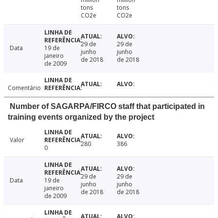
tons
tons
CO2e
CO2e
29 de
29 de
Data
19 de
junho
junho
janeiro
de 2018
de 2018
de 2009
Comentário
Number of SAGARPA/FIRCO staff that participated in
training events organized by the project
Valor
280
386
0
29 de
29 de
Data
19 de
junho
junho
janeiro
de 2018
de 2018
de 2009