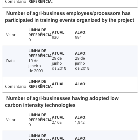
Comentário
Number of agri-business employees/processors has
participated in training events organized by the project
Valor
930
994
0
29 de
29 de
Data
19 de
junho
junho
janeiro
de 2018
de 2018
de 2009
Comentário
Number of agri-businesses having adopted low
carbon intensity technologies
Valor
2,168
1,842
0