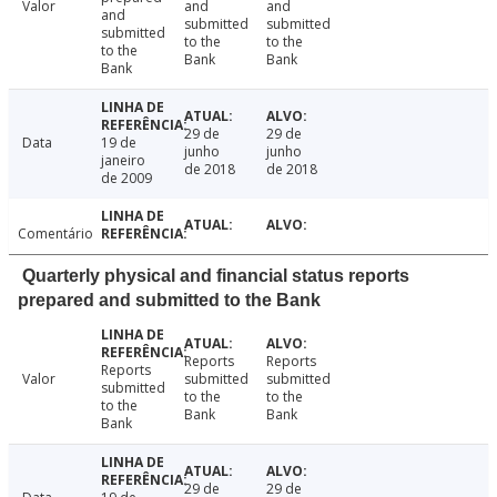
Valor
and
and
and
submitted
submitted
submitted
to the
to the
to the
Bank
Bank
Bank
29 de
29 de
Data
19 de
junho
junho
janeiro
de 2018
de 2018
de 2009
Comentário
Quarterly physical and financial status reports
prepared and submitted to the Bank
Reports
Reports
Reports
Valor
submitted
submitted
submitted
to the
to the
to the
Bank
Bank
Bank
29 de
29 de