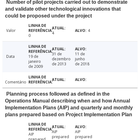
Number of pilot projects carried out to demonstrate
and validate other technological innovations that
could be proposed under the project
Valor
4
4
0
31 de
11 de
Data
19 de
dezembro
junho
janeiro
de 2013
de 2018
de 2009
Comentário
Planning process followed as defined in the
Operations Manual describing when and how Annual
Implementation Plans (AIP) and quarterly and monthly
plans prepared based on Project Implementation Plan
AIP
AIP
AIP
prepared
prepared
prepared