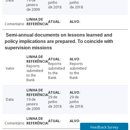
Data
19 de
junho
junho
janeiro
de 2018
de 2018
de 2009
Comentário
Semi-annual documents on lessons learned and
policy implications are prepared. To coincide with
supervision missions
Reports
Reports
Reports
Valor
submitted
submitted
submitted
to the
to the
to the
Bank
Bank
Bank
29 de
29 de
Data
19 de
junho
junho
janeiro
de 2018
de 2018
de 2009
Comentário
Feedback Survey