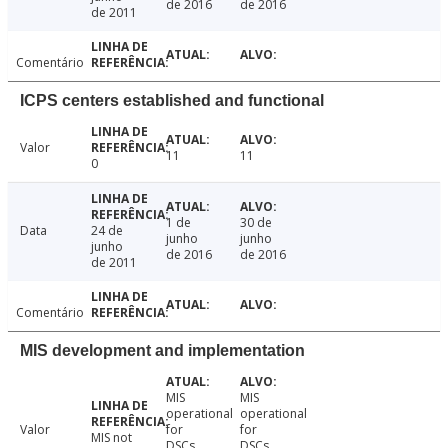
de 2016
de 2016
de 2011
Comentário
ICPS centers established and functional
Valor
11
11
0
1 de
30 de
Data
24 de
junho
junho
junho
de 2016
de 2016
de 2011
Comentário
MIS development and implementation
MIS
MIS
operational
operational
Valor
for
for
MIS not
DSCs
DSCs