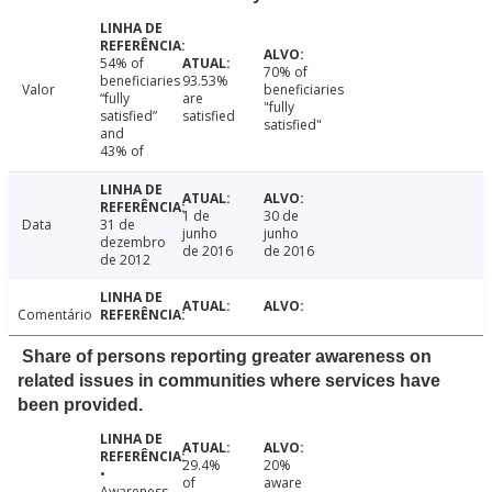
54% of
70% of
beneficiaries
93.53%
Valor
beneficiaries
“fully
are
"fully
satisfied”
satisfied
satisfied"
and
43% of
1 de
30 de
Data
31 de
junho
junho
dezembro
de 2016
de 2016
de 2012
Comentário
Share of persons reporting greater awareness on
related issues in communities where services have
been provided.
29.4%
20%
•
of
aware
Awareness