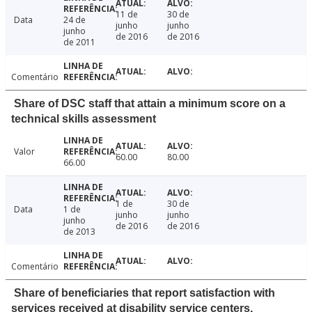
11 de
30 de
Data
24 de
junho
junho
junho
de 2016
de 2016
de 2011
Comentário
Share of DSC staff that attain a minimum score on a
technical skills assessment
Valor
60.00
80.00
66.00
1 de
30 de
Data
1 de
junho
junho
junho
de 2016
de 2016
de 2013
Comentário
Share of beneficiaries that report satisfaction with
services received at disability service centers.