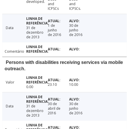
developed.
and
and
ICPSCs
ICPSCs.
1 de
30 de
Data
31 de
junho
junho
dezembro
de 2016
de 2016
de 2013
Comentário
Persons with disabilities receiving services via mobile
outreach.
Valor
23.10
10.00
0.00
30 de
30 de
Data
31 de
abril de
junho
dezembro
2016
de 2016
de 2013