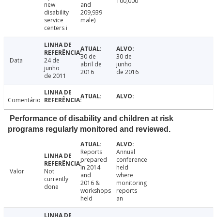
100,000
new
and
disability
209,939
service
male)
centers i
30 de
30 de
Data
24 de
abril de
junho
junho
2016
de 2016
de 2011
Comentário
Performance of disability and children at risk
programs regularly monitored and reviewed.
Reports
Annual
prepared
conference
in 2014
held
Valor
Not
and
where
currently
2016 &
monitoring
done
workshops
reports
held
an