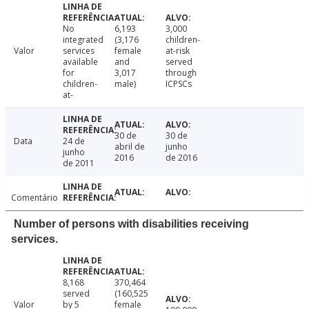
No
6,193
3,000
integrated
(3,176
children-
Valor
services
female
at-risk
available
and
served
for
3,017
through
children-
male)
ICPSCs
at-
30 de
30 de
Data
24 de
abril de
junho
junho
2016
de 2016
de 2011
Comentário
Number of persons with disabilities receiving
services.
8,168
370,464
served
(160,525
Valor
by 5
female