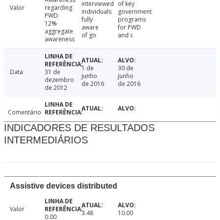
interviewed
of key
Valor
regarding
individuals
government
PWD:
fully
programs
12%
aware
for PWD
aggregate
of go
and c
awareness
1 de
30 de
Data
31 de
junho
junho
dezembro
de 2016
de 2016
de 2012
Comentário
INDICADORES DE RESULTADOS
INTERMEDIÁRIOS
Assistive devices distributed
Valor
3.48
10.00
0.00