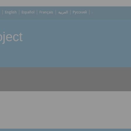
English
Español
Français
العربية
Русский
ject