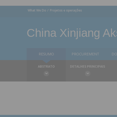
What We Do
Projetos e operações
China Xinjiang Ak
RESUMO
PROCUREMENT
DO
ABSTRATO
DETALHES PRINCIPAIS