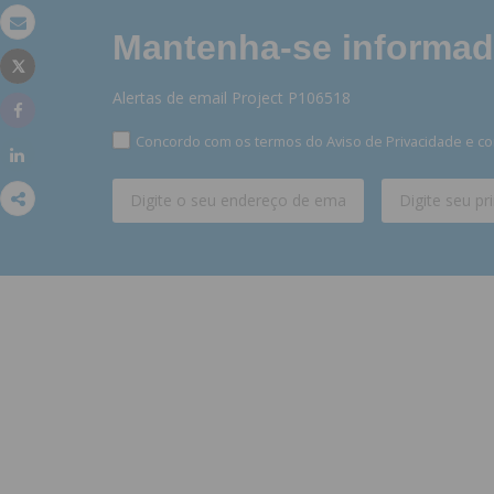
Mantenha-se informado
Email
Tweet
Imprimir
Alertas de email Project P106518
Share
Concordo com os termos do Aviso de Privacidade e co
Share