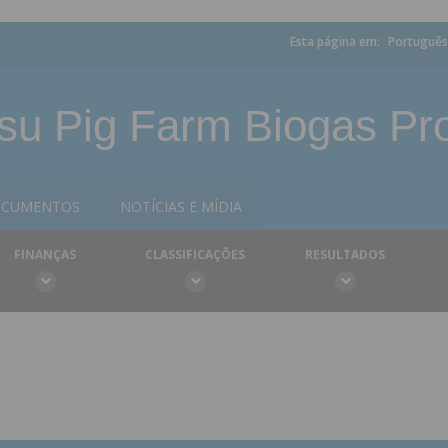
Esta página em:
Português
su Pig Farm Biogas Pro
CUMENTOS
NOTÍCIAS E MÍDIA
FINANÇAS
CLASSIFICAÇÕES
RESULTADOS