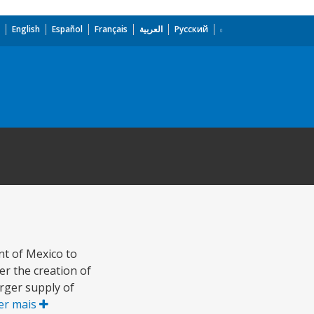
English
Español
Français
العربية
Русский
nt of Mexico to
r the creation of
arger supply of
er mais