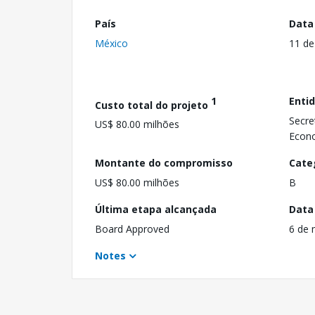
País
Data
México
11 de
1
Enti
Custo total do projeto
Secre
US$ 80.00 milhões
Econ
Montante do compromisso
Cate
US$ 80.00 milhões
B
Última etapa alcançada
Data
Board Approved
6 de 
Notes