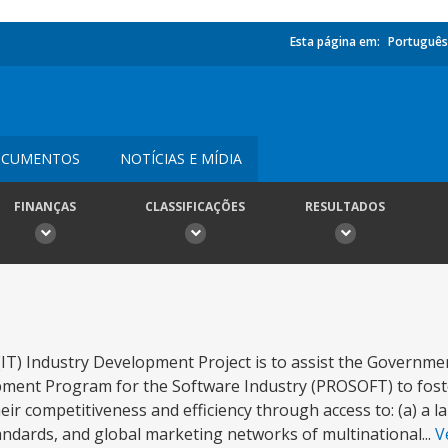
Esta página em:
Português
CUMENTOS
NOTÍCIAS E MÍDIA
FINANÇAS
CLASSIFICAÇÕES
RESULTADOS
IT) Industry Development Project is to assist the Governme
pment Program for the Software Industry (PROSOFT) to foste
r competitiveness and efficiency through access to: (a) a l
tandards, and global marketing networks of multinational...
V