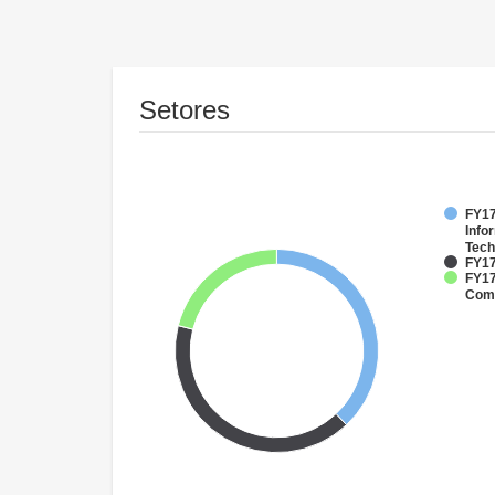
Setores
FY17
Info
Tech
FY17
FY17
Comm