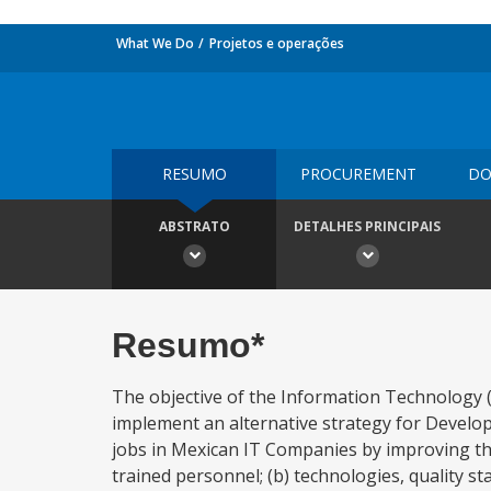
What We Do
Projetos e operações
RESUMO
PROCUREMENT
DO
ABSTRATO
DETALHES PRINCIPAIS
Resumo*
The objective of the Information Technology (
implement an alternative strategy for Develo
jobs in Mexican IT Companies by improving thei
trained personnel; (b) technologies, quality s