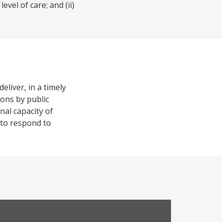
vel of care; and (ii)
eliver, in a timely
ions by public
nal capacity of
 to respond to