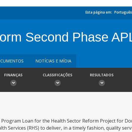
Esta página em:
Português
eform Second Phase AP
CUMENTOS
NOTÍCIAS E MÍDIA
FINANÇAS
CLASSIFICAÇÕES
RESULTADOS
 Program Loan for the Health Sector Reform Project for Do
lth Services (RHS) to deliver, in a timely fashion, quality se