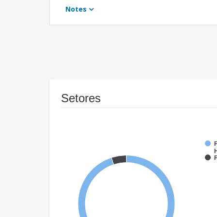
Notes
Setores
F
F