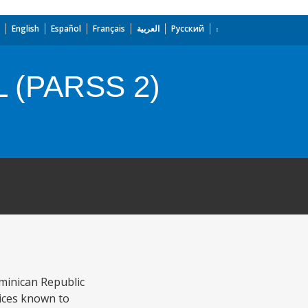
English
Español
Français
العربية
Русский
L (PARSS 2)
minican Republic
rvices known to