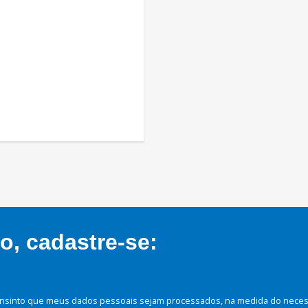
, cadastre-se:
nsinto que meus dados pessoais sejam processados, na medida do necessá