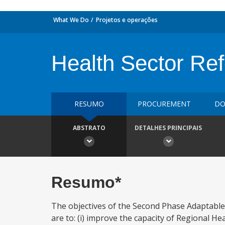
What We Do
Projetos e operações
Health Sector R
RESUMO
PROCUREMENT
DO
ABSTRATO
DETALHES PRINCIPAIS
Resumo*
The objectives of the Second Phase Adaptable
are to: (i) improve the capacity of Regional Hea