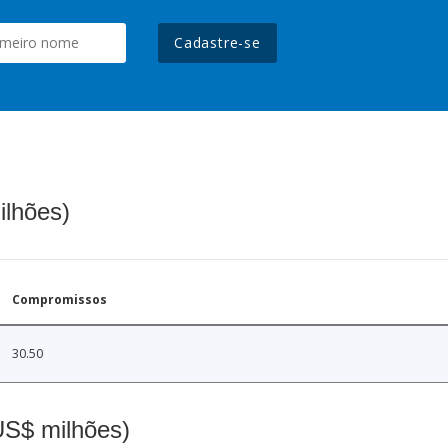
Cadastre-se
ilhões)
Compromissos
30.50
(US$ milhões)