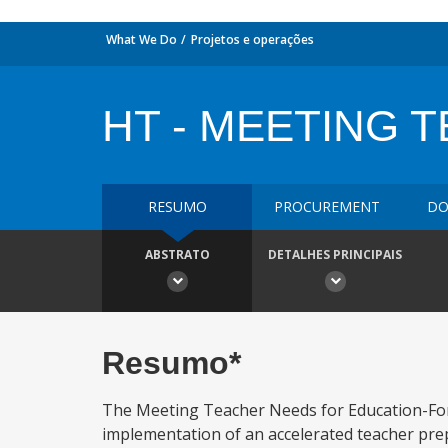
What We Do
Projetos e operações
HT - MEETING 
RESUMO
PROCUREMENT
DO
ABSTRATO
DETALHES PRINCIPAIS
Resumo*
The Meeting Teacher Needs for Education-For-
implementation of an accelerated teacher pre