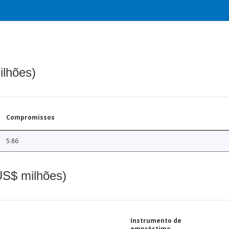
ilhões)
Compromissos
5.86
(US$ milhões)
Instrumento de
empréstimo