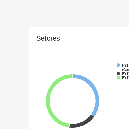
Setores
FY1
(Cen
FY1
FY17