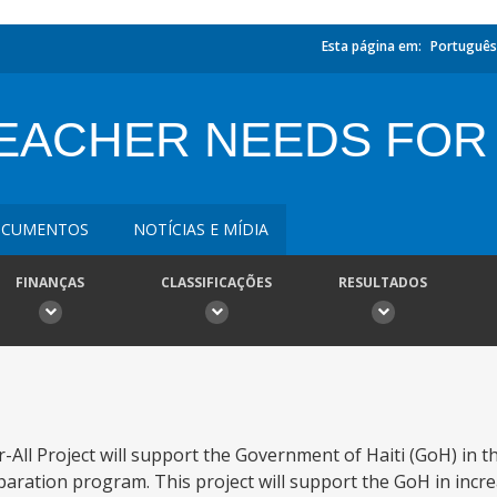
Esta página em:
Português
TEACHER NEEDS FOR
CUMENTOS
NOTÍCIAS E MÍDIA
FINANÇAS
CLASSIFICAÇÕES
RESULTADOS
All Project will support the Government of Haiti (GoH) in 
paration program. This project will support the GoH in inc