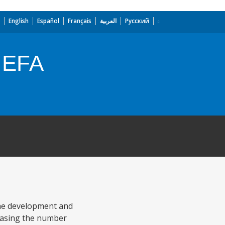
English
Español
Français
العربية
Русский
 EFA
the development and
reasing the number