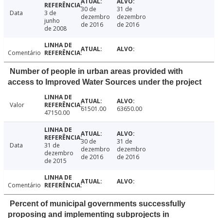
30 de
31 de
Data
3 de
dezembro
dezembro
junho
de 2016
de 2016
de 2008
Comentário
Number of people in urban areas provided with
access to Improved Water Sources under the project
Valor
61501.00
63650.00
47150.00
30 de
31 de
Data
31 de
dezembro
dezembro
dezembro
de 2016
de 2016
de 2015
Comentário
Percent of municipal governments successfully
proposing and implementing subprojects in