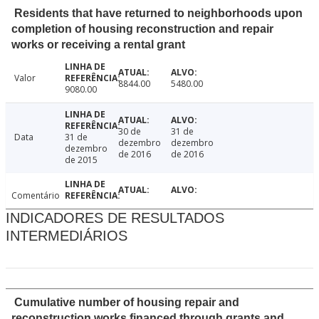
Residents that have returned to neighborhoods upon
completion of housing reconstruction and repair
works or receiving a rental grant
Valor
8844.00
5480.00
9080.00
30 de
31 de
Data
31 de
dezembro
dezembro
dezembro
de 2016
de 2016
de 2015
Comentário
INDICADORES DE RESULTADOS
INTERMEDIÁRIOS
Cumulative number of housing repair and
reconstruction works financed through grants and