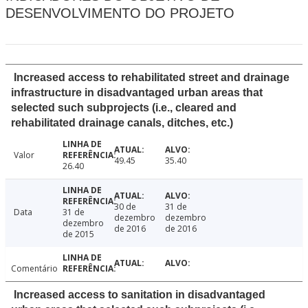
DESENVOLVIMENTO DO PROJETO
Increased access to rehabilitated street and drainage
infrastructure in disadvantaged urban areas that
selected such subprojects (i.e., cleared and
rehabilitated drainage canals, ditches, etc.)
Valor
49.45
35.40
26.40
30 de
31 de
Data
31 de
dezembro
dezembro
dezembro
de 2016
de 2016
de 2015
Comentário
Increased access to sanitation in disadvantaged