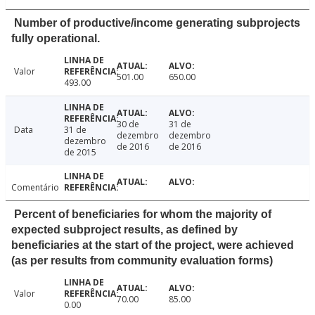
Number of productive/income generating subprojects
fully operational.
Valor
501.00
650.00
493.00
30 de
31 de
Data
31 de
dezembro
dezembro
dezembro
de 2016
de 2016
de 2015
Comentário
Percent of beneficiaries for whom the majority of
expected subproject results, as defined by
beneficiaries at the start of the project, were achieved
(as per results from community evaluation forms)
Valor
70.00
85.00
0.00