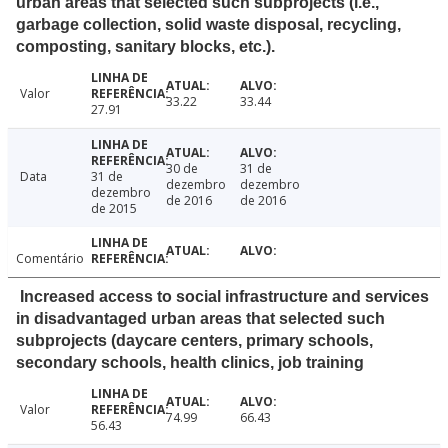
urban areas that selected such subprojects (i.e.,
garbage collection, solid waste disposal, recycling,
composting, sanitary blocks, etc.).
Valor
33.22
33.44
27.91
30 de
31 de
Data
31 de
dezembro
dezembro
dezembro
de 2016
de 2016
de 2015
Comentário
Increased access to social infrastructure and services
in disadvantaged urban areas that selected such
subprojects (daycare centers, primary schools,
secondary schools, health clinics, job training
Valor
74.99
66.43
56.43