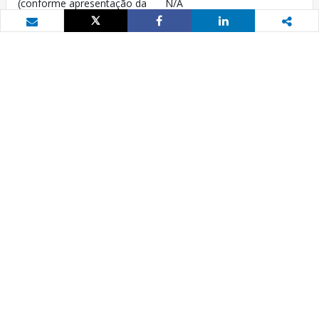
(conforme apresentação da
N/A
Diretoria Executiva)
Tweet
Share
Share
Email
4 de dezembro de 2007
1
Entidade Executora
Custo total do projeto
N/A
US$ 18.90 milhões
Região
Europa e Ásia Central
3
Aprovação FY
2008
Montante do
Categoria ambiental
compromisso
B
US$ 15.00 milhões
Risco Ambiental e Social
Não aplicável
Data de encerramento