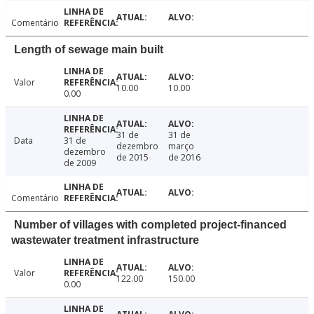
Comentário
Length of sewage main built
Valor
10.00
10.00
0.00
31 de
31 de
Data
31 de
dezembro
março
dezembro
de 2015
de 2016
de 2009
Comentário
Number of villages with completed project-financed
wastewater treatment infrastructure
Valor
122.00
150.00
0.00