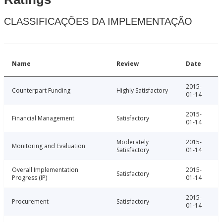
CLASSIFICAÇÕES DA IMPLEMENTAÇÃO
Name
Review
Date
2015-
Counterpart Funding
Highly Satisfactory
01-14
2015-
Financial Management
Satisfactory
01-14
Moderately
2015-
Monitoring and Evaluation
Satisfactory
01-14
Overall Implementation
2015-
Satisfactory
Progress (IP)
01-14
2015-
Procurement
Satisfactory
01-14