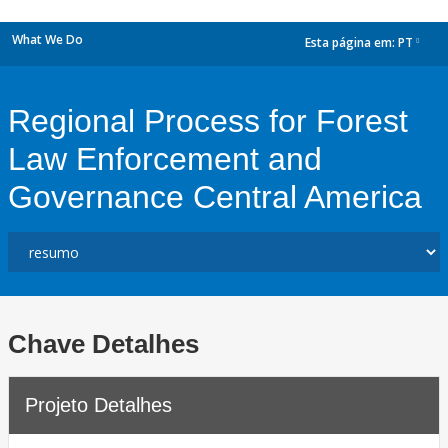
What We Do
Esta página em:
PT
dropdown
Regional Process for Forest
Law Enforcement and
Governance Central America
Chave Detalhes
Projeto Detalhes