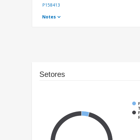
P158413
Notes
Setores
F
T
F