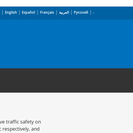
English
Español
Français
العربية
Русский
e traffic safety on
 respectively, and