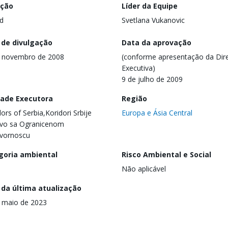
ação
Líder da Equipe
d
Svetlana Vukanovic
 de divulgação
Data da aprovação
e novembro de 2008
(conforme apresentação da Dire
Executiva)
9 de julho de 2009
dade Executora
Região
dors of Serbia,Koridori Srbije
Europa e Ásia Central
tvo sa Ogranicenom
vornoscu
goria ambiental
Risco Ambiental e Social
Não aplicável
 da última atualização
 maio de 2023