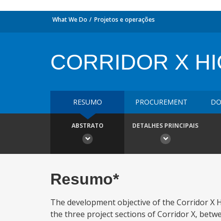
What We Do
Projetos e operações
CORRIDOR X H
RESUMO
PROCUREMENT
DO
ABSTRATO
DETALHES PRINCIPAIS
Resumo*
The development objective of the Corridor X Hi
the three project sections of Corridor X, bet