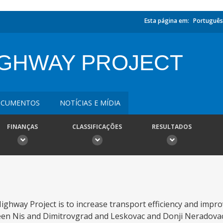
Esta página em:
Português
IGHWAY PROJECT
CUMENTOS
NOTÍCIAS E MÍDIA
FINANÇAS
CLASSIFICAÇÕES
RESULTADOS
ghway Project is to increase transport efficiency and improv
ween Nis and Dimitrovgrad and Leskovac and Donji Neradovac