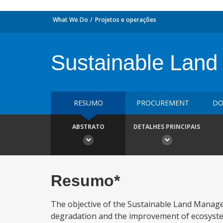
What We Do
Projetos e operações
Sustainable Land
RESUMO
PROCUREMENT
DO
ABSTRATO
DETALHES PRINCIPAIS
Resumo*
The objective of the Sustainable Land Managem
degradation and the improvement of ecosystem