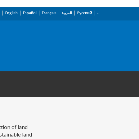
English
Español
Français
العربية
Русский
tion of land
stainable land