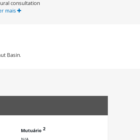
ural consultation
er mais
ut Basin.
2
Mutuário
N/A