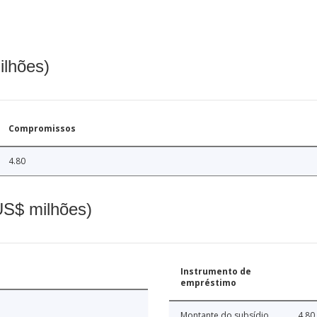
ilhões)
Compromissos
4.80
(US$ milhões)
Instrumento de
empréstimo
Montante do subsídio
4.80