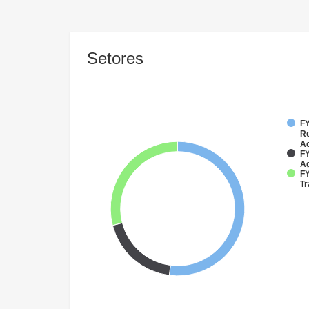
Setores
FY
Re
Ac
FY
Ag
FY
Tr