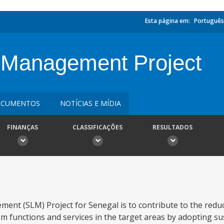
Esta página em:
Português
 Management Project
CUMENTOS
NOTÍCIAS E MÍDIA
FINANÇAS
CLASSIFICAÇÕES
RESULTADOS
ent (SLM) Project for Senegal is to contribute to the reduc
 functions and services in the target areas by adopting su