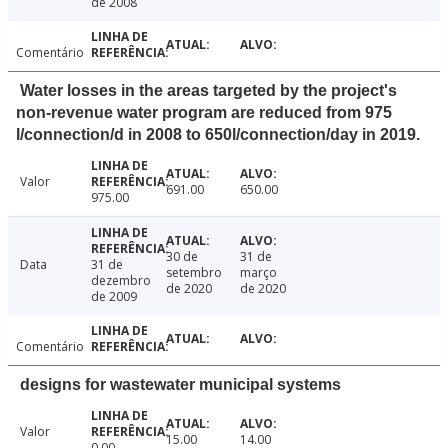
de 2008
Comentário
Water losses in the areas targeted by the project's
non-revenue water program are reduced from 975
l/connection/d in 2008 to 650l/connection/day in 2019.
Valor
691.00
650.00
975.00
30 de
31 de
Data
31 de
setembro
março
dezembro
de 2020
de 2020
de 2009
Comentário
designs for wastewater municipal systems
Valor
15.00
14.00
0.00