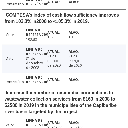
Comentário
COMPESA’s index of cash flow sufficiency improves
from 103.8% in2008 to <105.0% in 2019.
Valor
102.00
105.00
103.80
31 de
31 de
Data
31 de
março
março
dezembro
de 2020
de 2020
de 2008
Comentário
Increase the number of residential connections to
wastewater collection services from 8169 in 2008 to
52580 in 2019 in the municipalities of the Capibaribe
river basin targeted by the project.
Valor
28769.00
52580.00