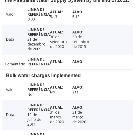
the Pirapama Water Supply System by the end of 2011.
Valor
5.13
5.13
0.00
30 de
30 de
Data
31 de
setembro
setembro
dezembro
de 2020
de 2015
de 2009
Comentário
Bulk water charges implemented
Valor
No
Yes
No
31 de
31 de
Data
12 de
março
março
julho de
de 2020
de 2020
2011