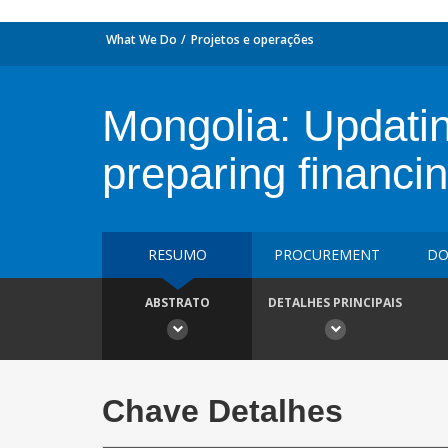
What We Do
Projetos e operações
Mongolia: Updatin
preparing financin
RESUMO
PROCUREMENT
DO
ABSTRATO
DETALHES PRINCIPAIS
Chave Detalhes