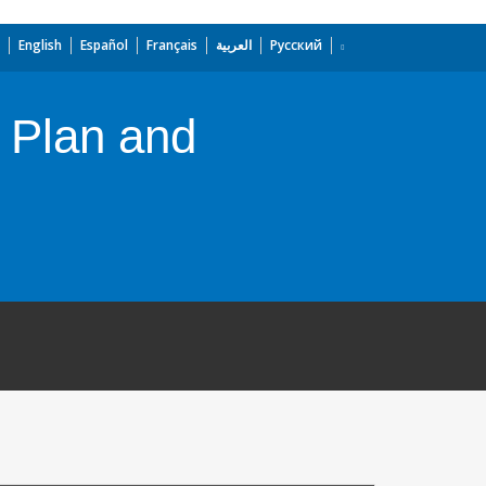
English
Español
Français
العربية
Русский
r Plan and