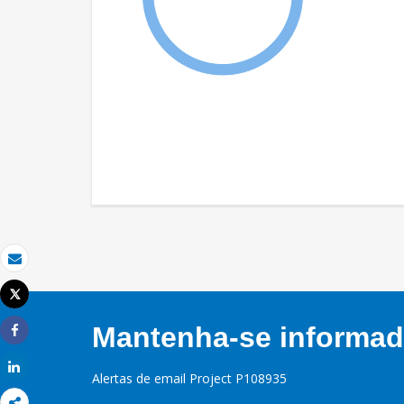
Email
Tweet
Imprimir
Mantenha-se informado
Share
Share
Alertas de email Project P108935