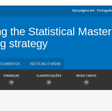
Esta página em:
Português
g the Statistical Maste
g strategy
CUMENTOS
NOTÍCIAS E MÍDIA
FINANÇAS
CLASSIFICAÇÕES
RESULTADOS