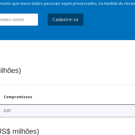
nsinto que meus dados pessoais sejam processados, na medida do necessá
Cadastre-se
ilhões)
Compromissos
0.07
(US$ milhões)