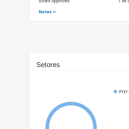
Board Approved
1 de 
Notes
Setores
FY17 