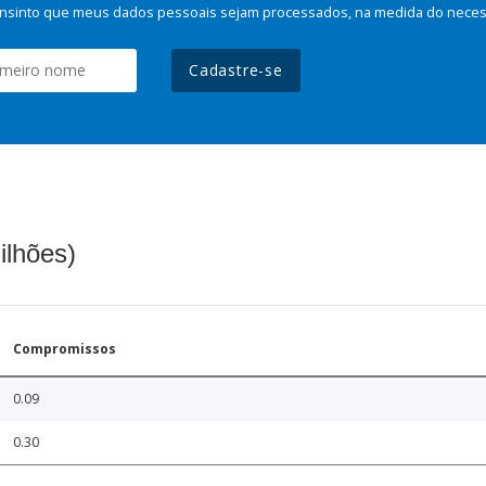
nsinto que meus dados pessoais sejam processados, na medida do necessá
Cadastre-se
ilhões)
Compromissos
0.09
0.30