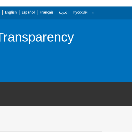
English
Español
Français
العربية
Русский
 Transparency