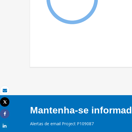
Email
Tweet
Imprimir
Mantenha-se informado
Share
Alertas de email Project P109087
Share