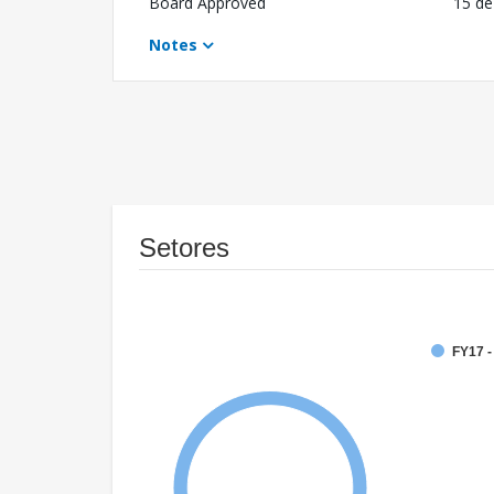
Board Approved
15 de
Notes
Setores
FY17 