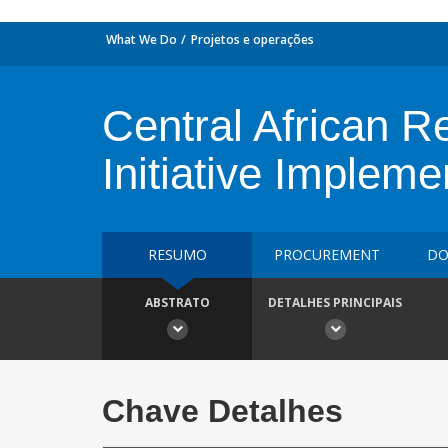
What We Do
Projetos e operações
Central African R
Initiative Impleme
RESUMO
PROCUREMENT
DO
ABSTRATO
DETALHES PRINCIPAIS
Chave Detalhes