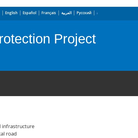
English
Español
Français
العربية
Русский
otection Project
d infrastructure
cal road