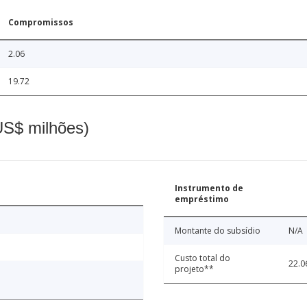
Compromissos
2.06
19.72
(US$ milhões)
Instrumento de
empréstimo
Montante do subsídio
N/A
Custo total do
22.0
projeto**