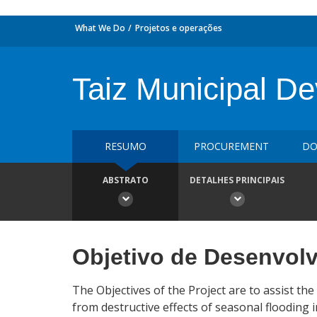
What We Do
Projetos e operações
Taiz Municipal De
RESUMO
PROCUREMENT
DO
ABSTRATO
DETALHES PRINCIPAIS
Objetivo de Desenvol
The Objectives of the Project are to assist the 
from destructive effects of seasonal flooding 