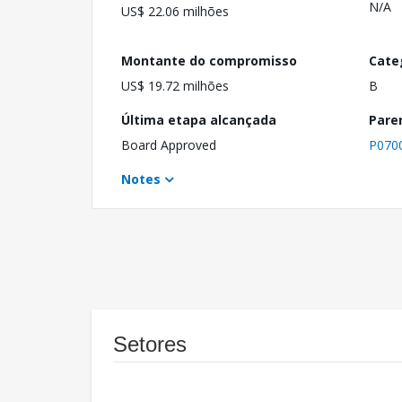
N/A
US$ 22.06 milhões
Montante do compromisso
Cate
US$ 19.72 milhões
B
Última etapa alcançada
Pare
Board Approved
P070
Notes
Setores