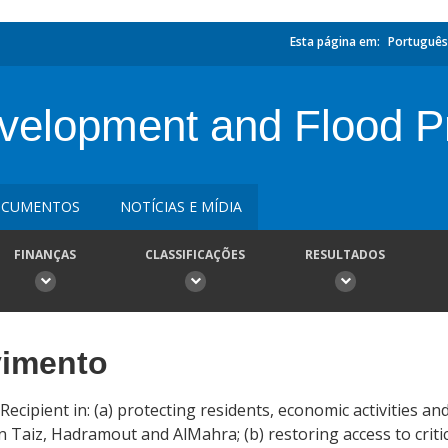
Esta página em:
Português
velopment and Flood Pr
CUMENTOS
NOTÍCIAS E MÍDIA
FINANÇAS
CLASSIFICAÇÕES
RESULTADOS
vimento
Recipient in: (a) protecting residents, economic activities an
in Taiz, Hadramout and AlMahra; (b) restoring access to criti