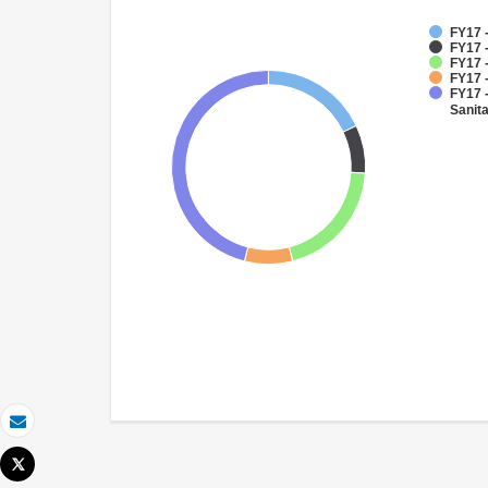
FY17 
FY17 -
FY17 
FY17 -
FY17 
Sanit
Email
Tweet
Imprimir