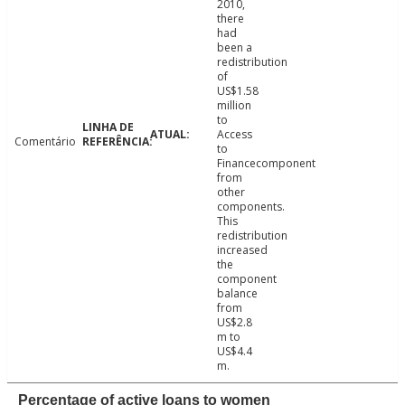
2010,
there
had
been a
redistribution
of
US$1.58
million
to
Access
Comentário
to
Financecomponent
from
other
components.
This
redistribution
increased
the
component
balance
from
US$2.8
m to
US$4.4
m.
Percentage of active loans to women