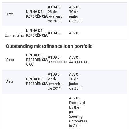
28 de
30 de
Data
fevereiro
junho
de 2011
de 2011
Comentário
Outstanding microfinance loan portfolio
Valor
3800000.00
4420000.00
0.00
28 de
30 de
Data
fevereiro
junho
de 2011
de 2011
Endorsed
by the
JRF
Steering
Committee
in Oct.