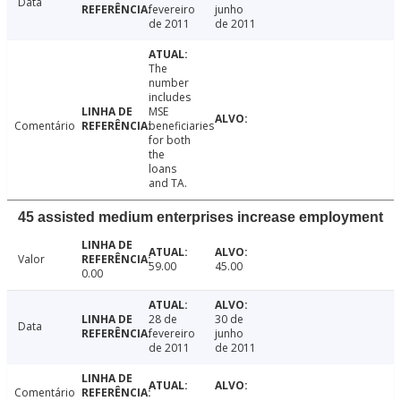
Data
fevereiro
junho
de 2011
de 2011
The
number
includes
MSE
Comentário
beneficiaries
for both
the
loans
and TA.
45 assisted medium enterprises increase employment
Valor
59.00
45.00
0.00
28 de
30 de
Data
fevereiro
junho
de 2011
de 2011
Comentário