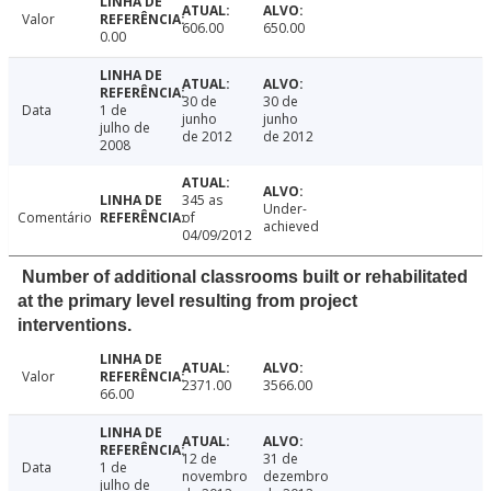
Valor
606.00
650.00
0.00
30 de
30 de
Data
1 de
junho
junho
julho de
de 2012
de 2012
2008
345 as
Under-
Comentário
of
achieved
04/09/2012
Number of additional classrooms built or rehabilitated
at the primary level resulting from project
interventions.
Valor
2371.00
3566.00
66.00
12 de
31 de
Data
1 de
novembro
dezembro
julho de