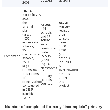
de 2012
de 2012
2008
3500 is
the
original
Ministry
444
plan
revised
schools
target
their
and 17
((650
targets
ECE RC
incomplete
from
were
schools,
3500 to
constructed
25
2430
under
overcrowded
(486
Comentário
ESSSUAP
schools,
schools
(2220 +
25 ECE
including
85). 66
RC) x 5
63
classrooms
rooms).66
overcrowded
of
classrooms
schools)
primary
of
under
schools
primaryschools
this
counted.
constructed
project.
in CESSP
is in this
figure.
Number of completed formerly "incomplete" primary