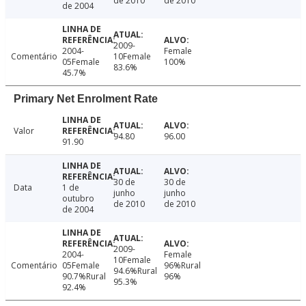
de 2010
de 2010
de 2004
2009-
2004-
Female
Comentário
10Female
05Female
100%
83.6%
45.7%
Primary Net Enrolment Rate
Valor
94.80
96.00
91.90
30 de
30 de
Data
1 de
junho
junho
outubro
de 2010
de 2010
de 2004
2009-
2004-
Female
10Female
Comentário
05Female
96%Rural
94.6%Rural
90.7%Rural
96%
95.3%
92.4%