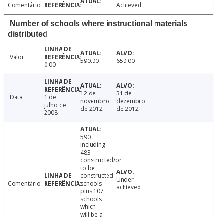
Comentário
Achieved
Number of schools where instructional materials
distributed
Valor
590.00
650.00
0.00
12 de
31 de
Data
1 de
novembro
dezembro
julho de
de 2012
de 2012
2008
590
including
483
constructed/or
to be
constructed
Under-
Comentário
schools
achieved
plus 107
schools
which
will be a