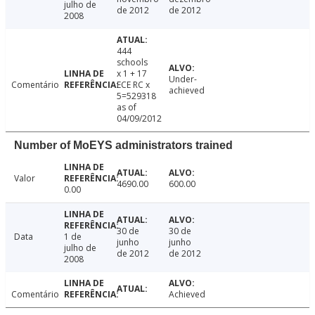
julho de
de 2012
de 2012
2008
444
schools
x 1 + 17
Under-
Comentário
ECE RC x
achieved
5=529318
as of
04/09/2012
Number of MoEYS administrators trained
Valor
4690.00
600.00
0.00
30 de
30 de
Data
1 de
junho
junho
julho de
de 2012
de 2012
2008
Comentário
Achieved