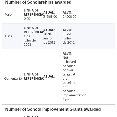
Number of Scholarships awarded
Valor
21561.00
24000.00
0.00
30 de
30 de
Data
1 de
junho
junho
julho de
de 2012
de 2012
2008
Not
achieved
because
of over
target at
Comentário
the
baseline,
not
because
implementation
flaw.
Number of School Improvement Grants awarded