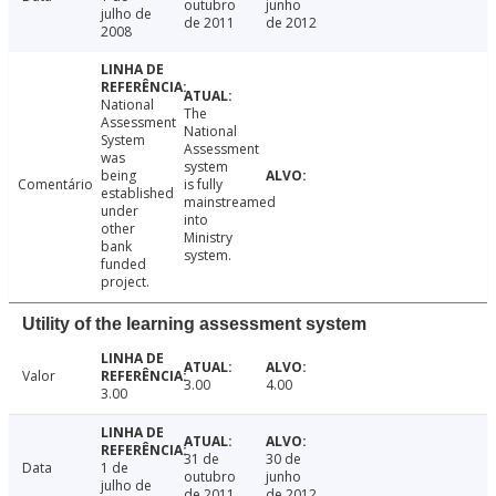
outubro
junho
julho de
de 2011
de 2012
2008
National
The
Assessment
National
System
Assessment
was
system
being
Comentário
is fully
established
mainstreamed
under
into
other
Ministry
bank
system.
funded
project.
Utility of the learning assessment system
Valor
3.00
4.00
3.00
31 de
30 de
Data
1 de
outubro
junho
julho de
de 2011
de 2012