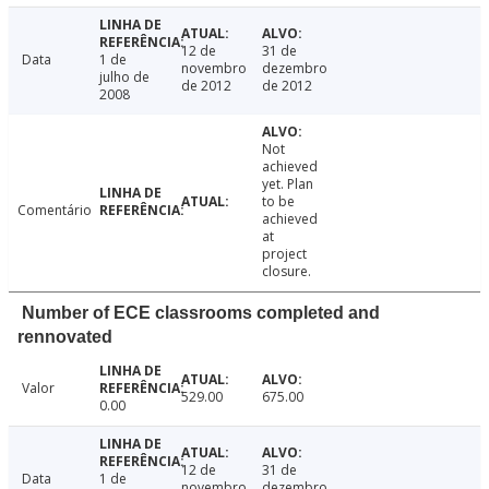
12 de
31 de
Data
1 de
novembro
dezembro
julho de
de 2012
de 2012
2008
Not
achieved
yet. Plan
to be
Comentário
achieved
at
project
closure.
Number of ECE classrooms completed and
rennovated
Valor
529.00
675.00
0.00
12 de
31 de
Data
1 de
novembro
dezembro