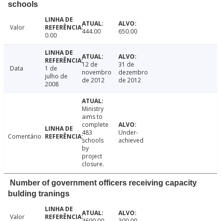
schools
Valor
444.00
650.00
0.00
12 de
31 de
Data
1 de
novembro
dezembro
julho de
de 2012
de 2012
2008
Ministry
aims to
complete
483
Under-
Comentário
schools
achieved
by
project
closure.
Number of government officers receiving capacity
bulding tranings
Valor
4690.00
300.00