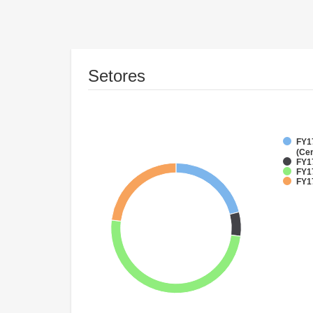
Setores
FY1
(Cen
FY1
FY17
FY17