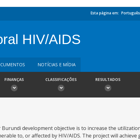
Esta página em:
Português
oral HIV/AIDS
CUMENTOS
NOTÍCIAS E MÍDIA
FINANÇAS
CLASSIFICAÇÕES
RESULTADOS
Burundi development objective is to increase the utilization 
rable to, or affected by HIV/AIDS. The project will achieve 