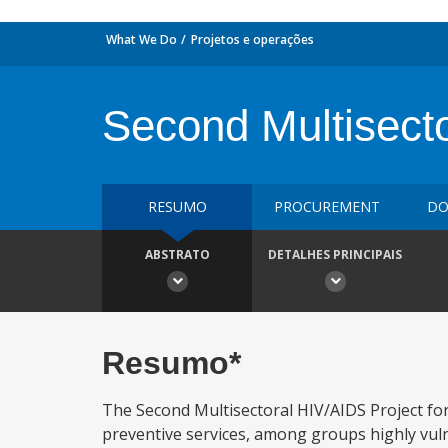
What We Do
Projetos e operações
Second Multisect
RESUMO
PROCUREMENT
DO
ABSTRATO
DETALHES PRINCIPAIS
Resumo*
The Second Multisectoral HIV/AIDS Project for 
preventive services, among groups highly vulne