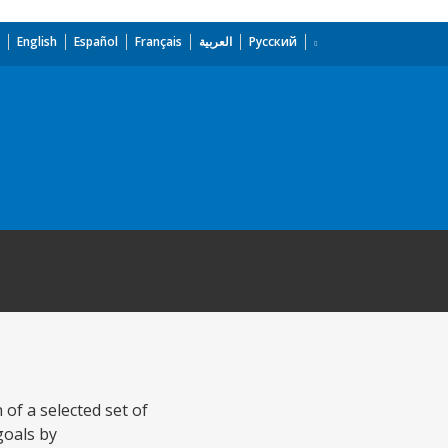
English
Español
Français
العربية
Русский
of a selected set of
goals by